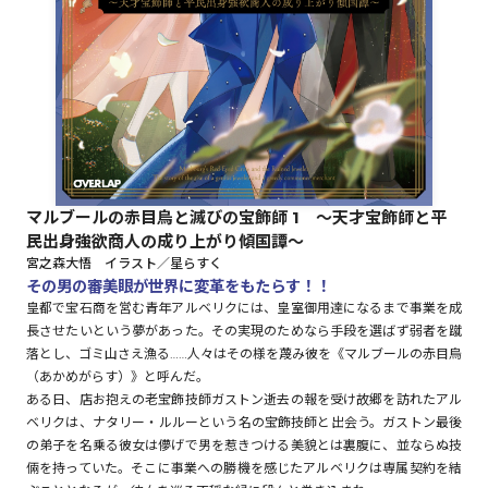
ロサージュノベルス
コミックガルド
マルブールの赤目烏と滅びの宝飾師 1 ～天才宝飾師と平
民出身強欲商人の成り上がり傾国譚～
コミッククリエ
宮之森大悟 イラスト／星らすく
その男の審美眼が世界に変革をもたらす！！
皇都で宝石商を営む青年アルベリクには、皇室御用達になるまで事業を成
長させたいという夢があった。その実現のためなら手段を選ばず弱者を蹴
リキューレ
落とし、ゴミ山さえ漁る……人々はその様を蔑み彼を《マルブールの赤目烏
（あかめがらす）》と呼んだ。
ある日、店お抱えの老宝飾技師ガストン逝去の報を受け故郷を訪れたアル
ベリクは、ナタリー・ルルーという名の宝飾技師と出会う。ガストン最後
の弟子を名乗る彼女は儚げで男を惹きつける美貌とは裏腹に、並ならぬ技
コミックパルフェ
倆を持っていた。そこに事業への勝機を感じたアルベリクは専属契約を結