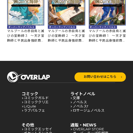
オーバーラップノベルス
オーバーラップノベルス
オーバーラップノベルス
マルブールの赤目烏と滅
マルブールの赤目烏と滅
マルブールの赤目烏と滅
びの宝飾師 3 ～天才宝
びの宝飾師 2 ～天才宝
びの宝飾師 1 ～天才宝
飾師と平民出身強欲商人
飾師と平民出身強欲商人
飾師と平民出身強欲商人
の成り上がり傾国譚～
の成り上がり傾国譚～
の成り上がり傾国譚～
お問い合わせはこちら
コミック
ライトノベル
コミックガルド
文庫
コミッククリエ
ノベルス
LiQulle
ノベルスf
ラブパルフェ
ロサージュノベルス
その他
通販・NEWS
コミックエッセイ
OVERLAP STORE