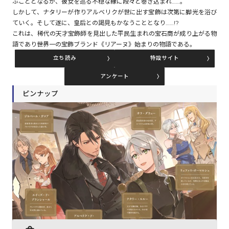
ぶこととなるが、彼女を巡る不穏な縁に段々と巻き込まれ……。
しかして、ナタリーが作りアルベリクが世に出す宝飾は次第に脚光を浴び
ていく。そして遂に、皇后との謁見もかなうこととなり……!?
コミックエッセイ
これは、稀代の天才宝飾師を見出した平民生まれの宝石商が成り上がる物
語であり――世界一の宝飾ブランド《リアーヌ》始まりの物語である。
閉じる
立ち読み
特設サイト
アンケート
ピンナップ