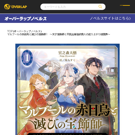
ノベルスサイトはこちら
コミック
ライトノベル
コミックガルド
文庫
TOP
オーバーラップノベルス
コミッククリエ
ノベルス
マルブールの赤目烏と滅びの宝飾師 1 ～天才宝飾師と平民出身強欲商人の成り上がり傾国譚～
LiQulle
ノベルスf
ラブパルフェ
ロサージュノベルス
その他
通販・NEWS
コミックエッセイ
OVERLAP STORE
ポケットモンスター
オーバーラップ広報室
アニメ
ゲーム
企業
会社概要
オーバーラップ文庫
採用情報
アクセス
オーバーラップホールディングス
お問い合わせはこちら
オーバーラップノベルス
オーバーラップノベルスf