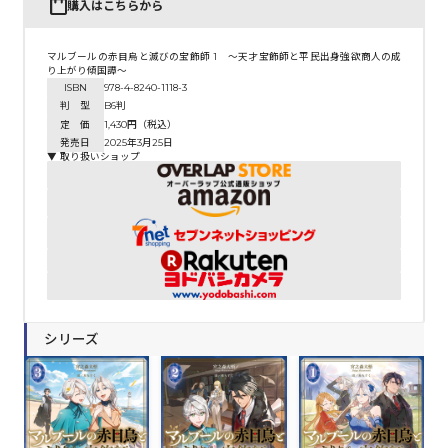
購入はこちらから
マルブールの赤目烏と滅びの宝飾師 1 ～天才宝飾師と平民出身強欲商人の成
り上がり傾国譚～
ISBN
978-4-8240-1118-3
判 型
B6判
定 価
1,430円（税込）
発売日
2025年3月25日
▼ 取り扱いショップ
シリーズ