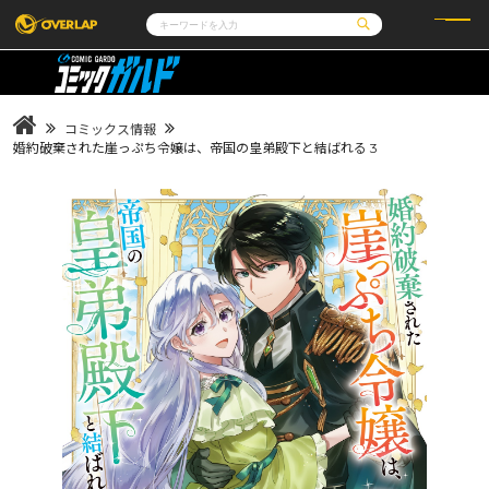
コミック
ライトノベル
コミックガルド
文庫
コミッククリエ
ノベルス
コミックス情報
LiQulle
ノベルスf
ラブパルフェ
ロサージュノベルス
婚約破棄された崖っぷち令嬢は、帝国の皇弟殿下と結ばれる 3
その他
通販・NEWS
コミックエッセイ
OVERLAP STORE
ポケットモンスター
オーバーラップ広報室
アニメ
ゲーム
企業
会社概要
オーバーラップ文庫
採用情報
アクセス
オーバーラップホールディングス
お問い合わせはこちら
オーバーラップノベルス
オーバーラップノベルスf