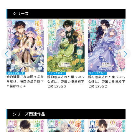
シリーズ
コミックガルド
コミックガルド
コミックガルド
婚約破棄された崖っぷち
ち
婚約破棄された崖っぷち
婚約破棄された崖っぷち
令嬢は、帝国の皇弟殿下
下
令嬢は、帝国の皇弟殿下
令嬢は、帝国の皇弟殿下
と
と結ばれる 4
と結ばれる 3
と結ばれる 2
シリーズ関連作品