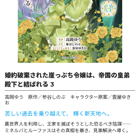
ロサージュノベルス
コミックガルド
コミッククリエ
婚約破棄された崖っぷち令嬢は、帝国の皇弟
殿下と結ばれる 3
高岡ゆう 原作／参谷しのぶ キャラクター原案／雲屋ゆき
リキューレ
お
苦しい過去を乗り越えて、 輝く新天地へ。
異世界人を利用し、王家を滅ぼそうとした恐るべき陰謀――
ミネルバとルーファスはその真相を暴き、見事解決へ導く。
コミックパルフェ