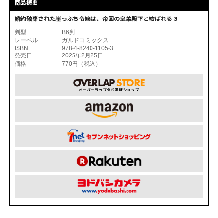
商品概要
婚約破棄された崖っぷち令嬢は、帝国の皇弟殿下と結ばれる 3
判型
B6判
レーベル
ガルドコミックス
ISBN
978-4-8240-1105-3
発売日
2025年2月25日
価格
770円（税込）