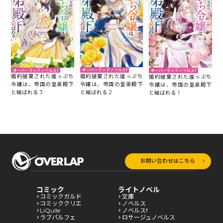
オーバーラップノベルスf
オーバーラップノベルスf
オーバーラップノベルスf
婚約破棄された崖っぷち
婚約破棄された崖っぷち
婚約破棄された崖っぷち
令嬢は、帝国の皇弟殿下
令嬢は、帝国の皇弟殿下
令嬢は、帝国の皇弟殿下
と結ばれる 2
と結ばれる 3
と結ばれる 1
お問い合わせはこちら
コミック
ライトノベル
コミックガルド
文庫
コミッククリエ
ノベルス
LiQulle
ノベルスf
ラブパルフェ
ロサージュノベルス