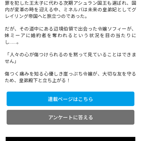
罪を犯した王太子に代わる次期アシュラン国王も選ばれ、国
内が変革の時を迎える中、ミネルバは未来の皇弟妃としてグ
レイリング帝国へと旅立つのであった。
コミックエッセイ
だが、その道中にある辺境伯領で出会った令嬢ソフィーが、
閉じる
妹ミーアに婚約者を奪われるという状況を目の当たりに
し……。
「人々の心が傷つけられるのを黙って見ていることはできま
せん」
傷つく痛みを知る心優しき崖っぷち令嬢が、大切な友を守る
ため、皇弟殿下と立ち上がる！
連載ページはこちら
アンケートに答える