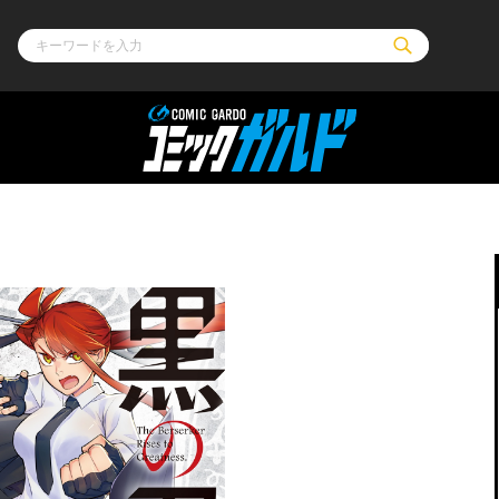
ル
その他
通販・NEW
コミックエッセイ
OVERLAP STOR
ポケットモンスター
オーバーラップ広
アニメ
ス
ゲーム
ーラップノベルス
オーバーラップノベルスf
ロサージュノ
リキューレ
コミックパルフェ