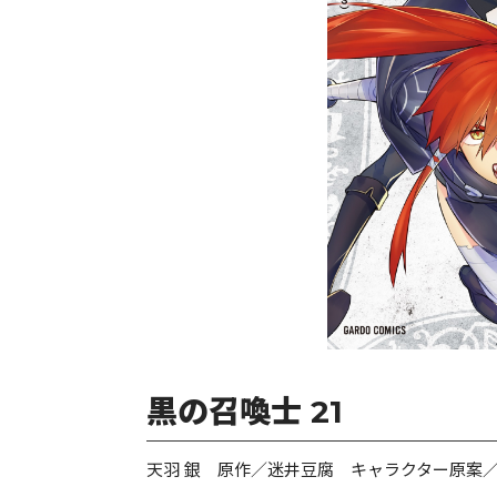
黒の召喚士 21
天羽 銀 原作／迷井豆腐 キャラクター原案／