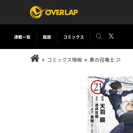
連載一覧
履歴
コミックス
コミック
ライトノベ
コミックス情報
黒の召喚士 21
コミックガルド
文庫
コミッククリエ
ノベルス
LiQulle
ノベルスf
ラブパルフェ
ロサージュノベル
オーバーラップ文庫
オーバ
コミッククリエ