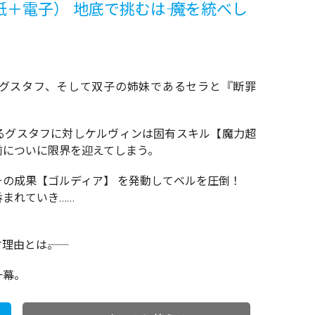
＋電子） 地底で挑むは―― 魔を統べし
王グスタフ、そして双子の姉妹であるセラと『断罪
るグスタフに対しケルヴィンは固有スキル【魔力超
前についに限界を迎えてしまう。
の成果【ゴルディア】 を発動してベルを圧倒！
まれていき……
。
由とは――。
一幕。