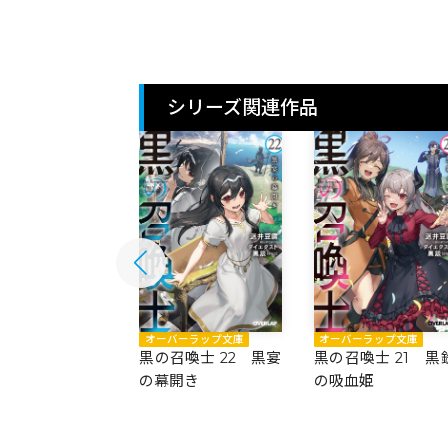
シリーズ関連作品
バーラップ文庫
オーバーラップ文庫
オーバーラップ文庫
召喚士 23 贋物
黒の召喚士 22 黒宴
黒の召喚士 21 黒
神
の幕開き
の吸血姫