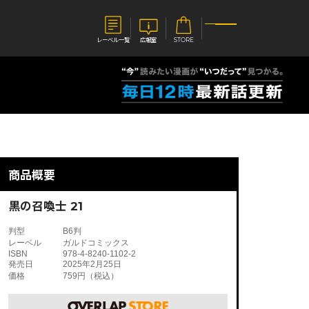
レーベル一覧
広報室
STORE
S
企業
E
会社概要
報室
採用情報
アクセス
商品概要
オーバーラップホールディングス
ベルス
コミックガルド
お問い合わせはこちら
黒の召喚士 21
判型
B6判
レーベル
ガルドコミックス
ISBN
978-4-8240-1102-2
発売日
2025年2月25日
価格
759円（税込）
コミックエッセイ