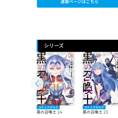
連載ページはこちら
シリーズ
ックガルド
コミックガルド
コミックガルド
召喚士 25
黒の召喚士 24
黒の召喚士 23