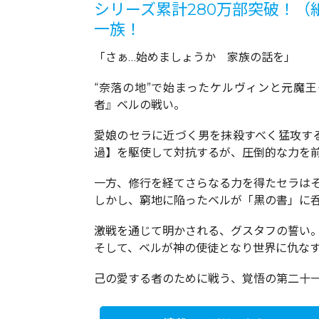
シリーズ累計280万部突破！（紙
一族！
「さぁ…始めましょうか 家族の話を」
“奈落の地”で始まったケルヴィンと元魔
者』ベルの戦い。
愛娘のセラに近づく男を抹殺すべく猛攻す
過】を駆使して対抗するが、圧倒的な力を
一方、修行を経てさらなる力を得たセラはそ
しかし、窮地に陥ったベルが「黒の書」に呑
激戦を通じて明かされる、グスタフの誓い
そして、ベルが神の使徒となり世界に仇なす理
己の愛する者のために戦う、覚悟の第二十