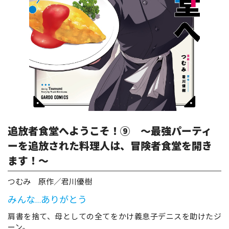
ロサージュノベルス
コミックガルド
コミッククリエ
追放者食堂へようこそ！⑨ ～最強パーティ
ーを追放された料理人は、冒険者食堂を開き
ます！～
リキューレ
つむみ 原作／君川優樹
みんな…ありがとう
コミックパルフェ
肩書を捨て、母としての全てをかけ義息子デニスを助けたジ
ーン。