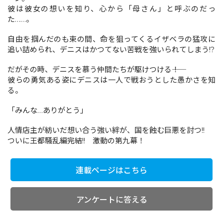
彼は彼女の想いを知り、心から「母さん」と呼ぶのだっ
た……。
コミックエッセイ
自由を掴んだのも束の間、命を狙ってくるイザベラの猛攻に
追い詰められ、デニスはかつてない苦戦を強いられてしまう!?
閉じる
だがその時、デニスを慕う仲間たちが駆けつける――！
彼らの勇気ある姿にデニスは一人で戦おうとした愚かさを知
る。
「みんな…ありがとう」
人情店主が紡いだ想い合う強い絆が、国を蝕む巨悪を討つ!!
ついに王都騒乱編完結!! 激動の第九幕！
連載ページはこちら
アンケートに答える