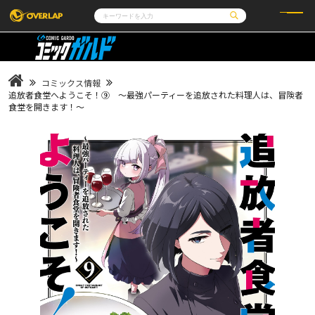
コミック
ライトノベル
コミックガルド
文庫
コミッククリエ
ノベルス
コミックス情報
LiQulle
ノベルスf
ラブパルフェ
ロサージュノベルス
追放者食堂へようこそ！⑨ ～最強パーティーを追放された料理人は、冒険者
その他
通販・NEWS
食堂を開きます！～
コミックエッセイ
OVERLAP STORE
ポケットモンスター
オーバーラップ広報室
アニメ
ゲーム
企業
会社概要
オーバーラップ文庫
採用情報
アクセス
オーバーラップホールディングス
お問い合わせはこちら
オーバーラップノベルス
オーバーラップノベルスf