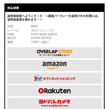
商品概要
追放者食堂へようこそ！⑨ ～最強パーティーを追放された料理人は、
冒険者食堂を開きます！～
判型
B6判
レーベル
ガルドコミックス
ISBN
978-4-8240-1098-8
発売日
2025年3月25日
価格
759円（税込）