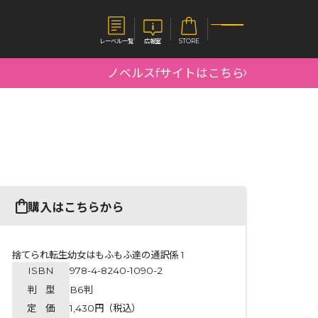
レーベル一覧
広報室
STORE
ノベルスfサイトはこちら
S
企業
E
会社概要
報室
採用情報
アクセス
オーバーラップホールディングス
ベルス
コミックガルド
購入はこちらから
お問い合わせはこちら
捨てられ転生幼女はもふもふ達の通訳係 1
ISBN
978-4-8240-1090-2
コミックエッセイ
判 型
B6判
定 価
1,430円（税込）