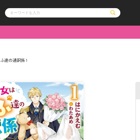
ル
その他
通販・NEW
ふ達の通訳係 1
コミックエッセイ
OVERLAP STOR
ポケットモンスター
オーバーラップ広
アニメ
ス
ゲーム
ーラップノベルス
オーバーラップノベルスf
ロサージュノ
リキューレ
コミックパルフェ