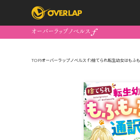
コミック
ライトノベ
TOP
オーバーラップノベルスｆ
捨てられ転生幼女はもふも
コミックガルド
文庫
コミッククリエ
ノベルス
LiQulle
ノベルスf
ラブパルフェ
ロサージュノベル
オーバーラップ文庫
オーバ
コミッククリエ