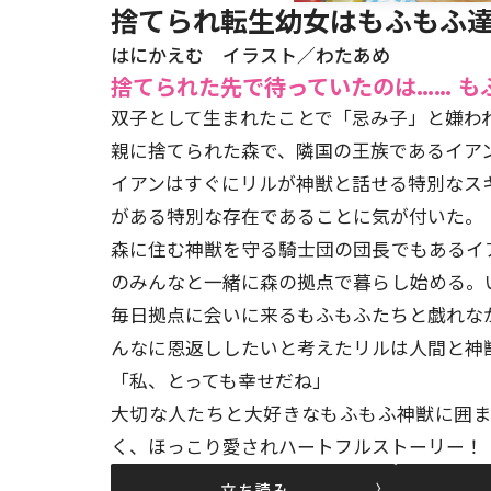
捨てられ転生幼女はもふもふ達
はにかえむ イラスト／わたあめ
捨てられた先で待っていたのは…… 
双子として生まれたことで「忌み子」と嫌わ
親に捨てられた森で、隣国の王族であるイア
イアンはすぐにリルが神獣と話せる特別なス
がある特別な存在であることに気が付いた。
森に住む神獣を守る騎士団の団長でもあるイ
のみんなと一緒に森の拠点で暮らし始める。
毎日拠点に会いに来るもふもふたちと戯れな
んなに恩返ししたいと考えたリルは人間と神
「私、とっても幸せだね」
大切な人たちと大好きなもふもふ神獣に囲
く、ほっこり愛されハートフルストーリー！