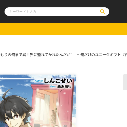
ル
その他
通販・NEW
もりの俺まで異世界に連れてかれたんだが 1 ～俺だけのユニークギフト『
コミックエッセイ
OVERLAP STOR
ポケットモンスター
オーバーラップ広
アニメ
ス
ゲーム
ーラップノベルス
オーバーラップノベルスf
ロサージュノ
リキューレ
コミックパルフェ