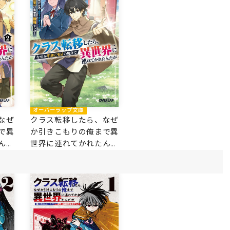
オーバーラップ文庫
なぜ
クラス転移したら、なぜ
で異
か引きこもりの俺まで異
んだ
世界に連れてかれたんだ
ニー
が 1 ～俺だけのユニー
異世
クギフト『自宅』は異世
界最強でした～