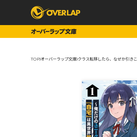
コミック
ライトノベ
TOP
オーバーラップ文庫
クラス転移したら、なぜか引きこ
コミックガルド
文庫
コミッククリエ
ノベルス
LiQulle
ノベルスf
ラブパルフェ
ロサージュノベル
オーバーラップ文庫
オーバ
コミッククリエ