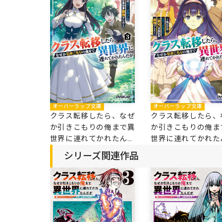
オーバーラップ文庫
オーバーラップ文庫
クラス転移したら、
クラス転移したら、なぜ
か引きこもりの俺ま
か引きこもりの俺まで異
世界に連れてかれた
世界に連れてかれたんだ
が 2 ～俺だけのユ
が 3 ～俺だけのユニー
シリーズ関連作品
クギフト『自宅』は
クギフト『自宅』は異世
界最強でした～
界最強でした～