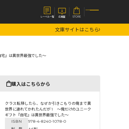
レーベル一覧
広報室
STORE
文庫サイトはこちら
S
企業
自宅』は異世界最強でした～
E
会社概要
報室
採用情報
アクセス
オーバーラップホールディングス
ベルス
コミックガルド
購入はこちらから
お問い合わせはこちら
クラス転移したら、なぜか引きこもりの俺まで異
世界に連れてかれたんだが 1 ～俺だけのユニーク
ギフト『自宅』は異世界最強でした～
コミックエッセイ
ISBN
978-4-8240-1078-0
判 型
A6判