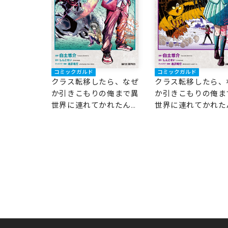
コミックガルド
コミックガルド
クラス転移したら、なぜ
クラス転移したら、
か引きこもりの俺まで異
か引きこもりの俺ま
世界に連れてかれたんだ
世界に連れてかれた
が 3 ～俺だけのユニー
が 2 ～俺だけのユ
クギフト『自宅』は異世
クギフト『自宅』は
界最強でした～
界最強でした～