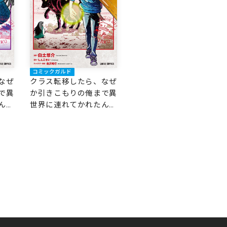
コミックガルド
なぜ
クラス転移したら、なぜ
で異
か引きこもりの俺まで異
んだ
世界に連れてかれたんだ
ニー
が 1 ～俺だけのユニー
異世
クギフト『自宅』は異世
界最強でした～