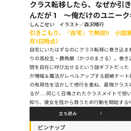
クラス転移したら、なぜか引
んだが 1 ～俺だけのユニー
しんこせい イラスト／森沢晴行
引きこもり、『自宅』で無双!! 小説家
月1日時点）
自宅にいたはずなのにクラス転移に巻き込ま
りの高校生・鹿角勝（かづのまさる）。巻き
間を自在に呼び出せるという謎ギフトだった
が増幅＆魔法がレベルアップする超絶チート
の有用性を活かして修行を重ね、最強クラス
るが……同じく召喚されたクラスメイトで想
知り、彼女を陰から救うため行動を開始する――!!
立ち読み
ピンナップ