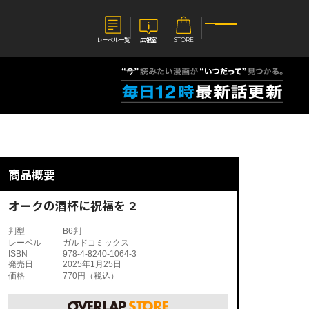
レーベル一覧
広報室
STORE
S
企業
E
会社概要
報室
採用情報
アクセス
商品概要
オーバーラップホールディングス
ベルス
コミックガルド
お問い合わせはこちら
オークの酒杯に祝福を 2
判型
B6判
レーベル
ガルドコミックス
ISBN
978-4-8240-1064-3
発売日
2025年1月25日
価格
770円（税込）
コミックエッセイ