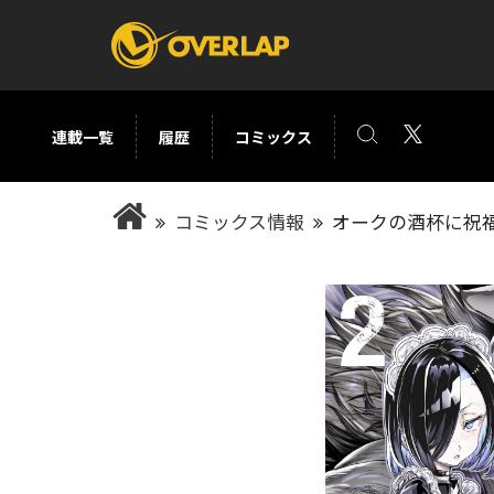
連載一覧
履歴
コミックス
コミック
ライトノベ
コミックス情報
オークの酒杯に祝福
コミックガルド
文庫
コミッククリエ
ノベルス
LiQulle
ノベルスf
ラブパルフェ
ロサージュノベル
オーバーラップ文庫
オーバ
コミッククリエ