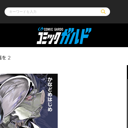
ル
その他
通販・NEW
を 2
コミックエッセイ
OVERLAP STOR
ポケットモンスター
オーバーラップ広
アニメ
ス
ゲーム
ーラップノベルス
オーバーラップノベルスf
ロサージュノ
リキューレ
コミックパルフェ