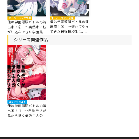
オーバーラップ文庫
オーバーラップ文庫
俺は学園頭脳バトルの演
俺は学園頭脳バトルの演
出家！① ～遅れてやっ
出家！② ～突然家に転
てきた最強転校生は、美
がり込んできた学園最弱
少女メイドを引き連れて
の美少女も、すべては最
シリーズ関連作品
学園を無双するそうです
強転校生の手のひらの上
～
のようです～
コミックガルド
俺は学園頭脳バトルの演
出家！ 1 ～自称モブが
陰から描く最強主人公無
双シナリオ～