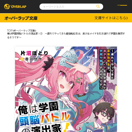
文庫サイトはこちら
コミック
ライトノベル
コミックガルド
文庫
TOP
オーバーラップ文庫
コミッククリエ
ノベルス
俺は学園頭脳バトルの演出家！① ～遅れてやってきた最強転校生は、美少女メイドを引き連れて学園を無双す
LiQulle
ノベルスf
るそうです～
ラブパルフェ
ロサージュノベルス
その他
通販・NEWS
コミックエッセイ
OVERLAP STORE
ポケットモンスター
オーバーラップ広報室
アニメ
ゲーム
企業
会社概要
オーバーラップ文庫
採用情報
アクセス
オーバーラップホールディングス
お問い合わせはこちら
オーバーラップノベルス
オーバーラップノベルスf