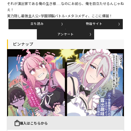
それが演出家である俺の生き様……なのにお前ら、俺を目立たせるんじゃね
え！
実力隠し最強主人公×学園頭脳バトル×メタコメディ、ここに爆誕！
コミックエッセイ
立ち読み
特設サイト
閉じる
アンケート
ピンナップ
購入はこちらから