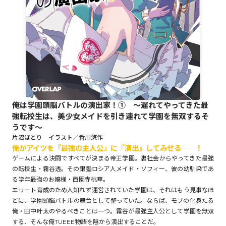
ロサージュノベルス
コミックガルド
俺は学園頭脳バトルの演出家！① ～遅れてやってきた最
強転校生は、美少女メイドを引き連れて学園を無双するそ
コミッククリエ
うです～
片沼ほとり イラスト／香川悠作
俺がアイツを『最強の主人公』に『演出』してみせる──！
ゲームによる決闘ですべてが決まる帝王学園。裏社会からやってきた最強
リキューレ
の転校生・霧谷透。その銀髪ロシア人メイド・ソフィー、彼の幼馴染であ
る学年最強のお嬢様・西園寺桃華。
――エリート育成のため人知れず運営されていた学園は、それはもう見事なほ
どに、学園頭脳バトルの舞台として整っていた。ならば、モブの化身たる
コミックパルフェ
俺・田中叶太のやるべきことは一つ。霧谷が最強主人公として学園を無双
する、そんな俺TUEEE物語を陰から演出することだ。