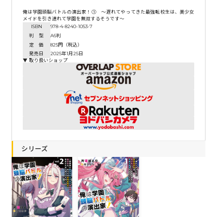
俺は学園頭脳バトルの演出家！① ～遅れてやってきた最強転校生は、美少女
メイドを引き連れて学園を無双するそうです～
ISBN
978-4-8240-1053-7
判 型
A6判
定 価
825円（税込）
発売日
2025年1月25日
▼ 取り扱いショップ
シリーズ