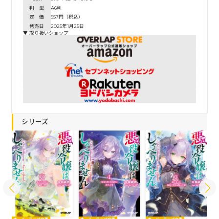
判 型
A6判
定 価
957円（税込）
発売日
2025年1月25日
▼ 取り扱いショップ
シリーズ