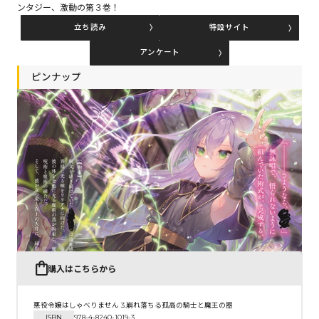
ンタジー、激動の第３巻！
立ち読み
特設サイト
コミックエッセイ
アンケート
閉じる
ピンナップ
購入はこちらから
悪役令嬢はしゃべりません 3.崩れ落ちる孤高の騎士と魔王の器
ISBN
978-4-8240-1019-3