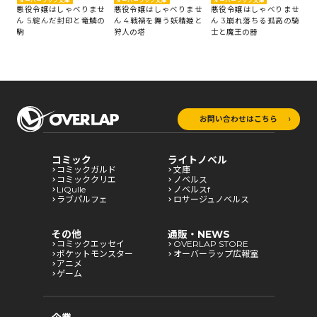
オーバーラップ文庫
オーバーラップ文庫
オーバーラップ文庫
オ
せ
悪役令嬢はしゃべりませ
悪役令嬢はしゃべりませ
悪役令嬢はしゃべりませ
悪
偽り
ん 5.綻んだ封印と竜鱗の
ん 4.戦禍を舞う妖精姫と
ん 3.崩れ落ちる孤高の騎
ん
駒
狩人の塔
士と魔王の器
れ
お問い合わせはこちら
コミック
ライトノベル
コミックガルド
文庫
コミッククリエ
ノベルス
LiQulle
ノベルスf
ラブパルフェ
ロサージュノベルス
その他
通販・NEWS
コミックエッセイ
OVERLAP STORE
ポケットモンスター
オーバーラップ広報室
アニメ
ゲーム