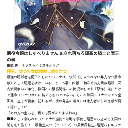
ロサージュノベルス
コミックガルド
悪役令嬢はしゃべりません 3.崩れ落ちる孤高の騎士と魔王
の器
コミッククリエ
由畝 啓 イラスト／ミユキルリア
極星、堕つ――少女は慟哭し敵を討つ！
最強の暗殺者を配下としたリリアナは、依然《しゃべれない非力な公爵令
嬢》として暗躍を続けている。そこへ届く凶報……相次ぐ有力貴族暗殺、国
内派閥争いの激化、隣国との緊張関係――この状況はもはや『原作知識』だけ
リキューレ
で運命（シナリオ）に抗えるものではない。そこへ隣国・ユナティアン皇
国第二皇子が視察に訪れるが、彼の発言の端々には権力者たちの思惑が見
え隠れして――!?
「あの方の企みを、暴く必要がありますわね」
■■として創られたリリアナが魔術と知略を駆使し暗雲立ち込める王国の
コミックパルフェ
闇を切り裂く！ 最強主人公（ヒロイン）の異世界転生×暗躍バトルファ