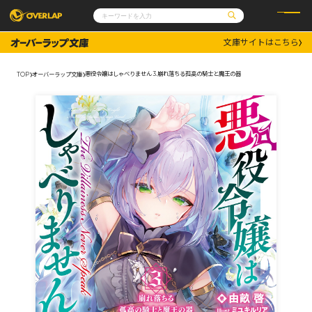
文庫サイトはこちら
コミック
ライトノベル
コミックガルド
文庫
悪役令嬢はしゃべりません 3.崩れ落ちる孤高の騎士と魔王の器
TOP
オーバーラップ文庫
コミッククリエ
ノベルス
LiQulle
ノベルスf
ラブパルフェ
ロサージュノベルス
その他
通販・NEWS
コミックエッセイ
OVERLAP STORE
ポケットモンスター
オーバーラップ広報室
アニメ
ゲーム
企業
会社概要
オーバーラップ文庫
採用情報
アクセス
オーバーラップホールディングス
お問い合わせはこちら
オーバーラップノベルス
オーバーラップノベルスf