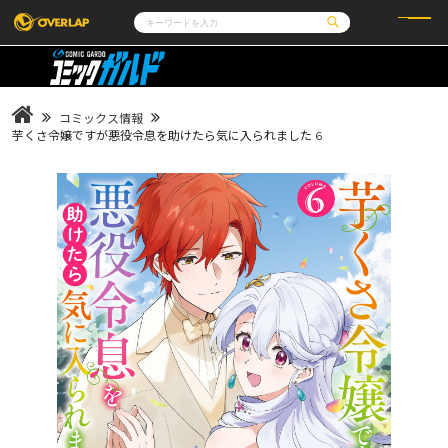
コミック
ライトノベル
コミックガルド
文庫
コミッククリエ
ノベルス
コミックス情報
LiQulle
ノベルスf
ラブパルフェ
ロサージュノベルス
芋くさ令嬢ですが悪役令息を助けたら気に入られました 6
その他
通販・NEWS
コミックエッセイ
OVERLAP STORE
ポケットモンスター
オーバーラップ広報室
アニメ
ゲーム
企業
会社概要
オーバーラップ文庫
採用情報
アクセス
オーバーラップホールディングス
お問い合わせはこちら
オーバーラップノベルス
オーバーラップノベルスf