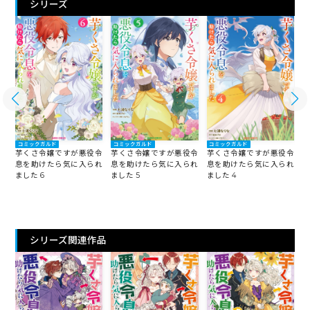
シリーズ
コミックガルド
コミックガルド
コミックガルド
令
芋くさ令嬢ですが悪役令
芋くさ令嬢ですが悪役令
芋くさ令嬢ですが悪役令
れ
息を助けたら気に入られ
息を助けたら気に入られ
息を助けたら気に入られ
ました 6
ました 4
ました 5
ま
シリーズ関連作品