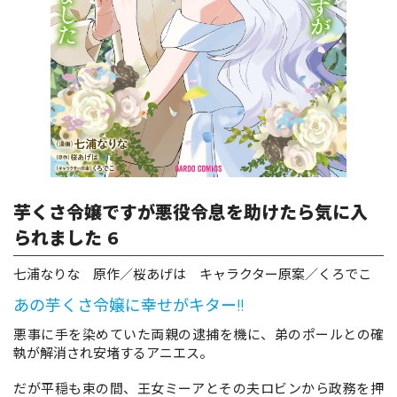
ロサージュノベルス
コミックガルド
コミッククリエ
芋くさ令嬢ですが悪役令息を助けたら気に入
られました 6
七浦なりな 原作／桜あげは キャラクター原案／くろでこ
リキューレ
あの芋くさ令嬢に幸せがキター!!
悪事に手を染めていた両親の逮捕を機に、弟のポールとの確
執が解消され安堵するアニエス。
コミックパルフェ
だが平穏も束の間、王女ミーアとその夫ロビンから政務を押