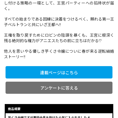
し付ける策略の一環として、王宮パーティーへの招待状が届
く。
コミックエッセイ
すべての始まりである因縁に決着をつけるべく、頼れる第一王
子ベルトランと共にいざ王都へ!!
閉じる
王権を取り戻すためにロビンの陰謀を暴くも、王宮に根深く
残る絶対的な権力がアニエスたちの前に立ちはだかる!?
他人を思いやる優しき芋くさ令嬢についに春が来る逆転結婚
ストーリー!!
連載ページはこちら
アンケートに答える
商品概要
芋くさ令嬢ですが悪役令息を助けたら気に入られました 6