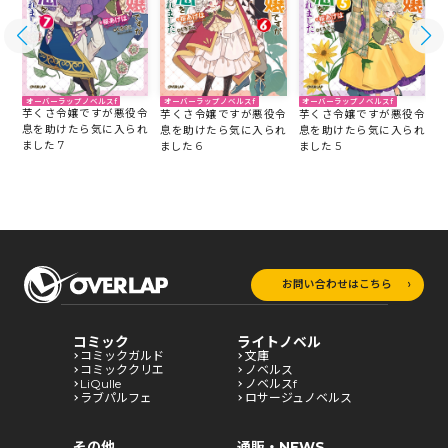
オーバーラップノベルスf
オーバーラップノベルスf
オーバーラップノベルスf
芋くさ令嬢ですが悪役令
令
芋くさ令嬢ですが悪役令
芋くさ令嬢ですが悪役令
息を助けたら気に入られ
れ
息を助けたら気に入られ
息を助けたら気に入られ
ました 7
ました 5
ました 6
ま
お問い合わせはこちら
コミック
ライトノベル
コミックガルド
文庫
コミッククリエ
ノベルス
LiQulle
ノベルスf
ラブパルフェ
ロサージュノベルス
その他
通販・NEWS