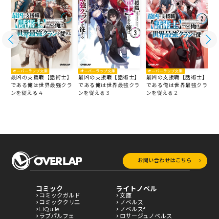
オーバーラップ文庫
オーバーラップ文庫
オーバーラップ文庫
】
最凶の支援職【話術士】
最凶の支援職【話術士】
最凶の支援職【話術士】
ラ
である俺は世界最強クラ
である俺は世界最強クラ
である俺は世界最強クラ
ンを従える 4
ンを従える 3
ンを従える 2
ン
お問い合わせはこちら
コミック
ライトノベル
コミックガルド
文庫
コミッククリエ
ノベルス
LiQulle
ノベルスf
ラブパルフェ
ロサージュノベルス