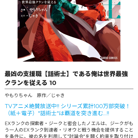
ロサージュノベルス
コミックガルド
コミッククリエ
最凶の支援職【話術士】である俺は世界最強
クランを従える 10
やもりちゃん 原作／じゃき
リキューレ
TVアニメ絶賛放送中!! シリーズ累計100万部突破！
（紙＋電子）"話術士"は覇道を突き進む…!!
EXランクの探索者・ジークと密会したノエルは、ジークがも
コミックパルフェ
う一人のEXランク到達者・リオウと戦う機会を提供すること
を条件に、彼の名を利用して"討論会"を開く約束を取り付け