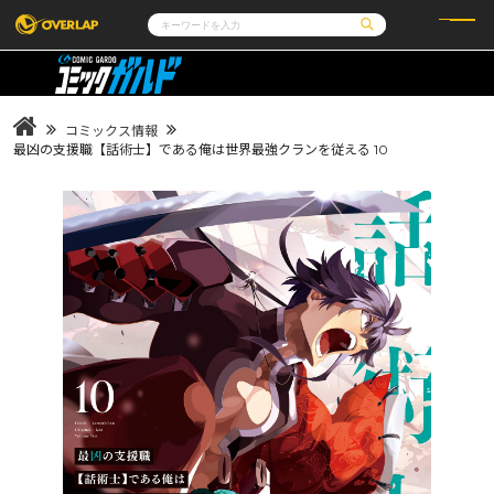
コミック
ライトノベル
コミックガルド
文庫
コミッククリエ
ノベルス
コミックス情報
LiQulle
ノベルスf
ラブパルフェ
ロサージュノベルス
最凶の支援職【話術士】である俺は世界最強クランを従える 10
その他
通販・NEWS
コミックエッセイ
OVERLAP STORE
ポケットモンスター
オーバーラップ広報室
アニメ
ゲーム
企業
会社概要
オーバーラップ文庫
採用情報
アクセス
オーバーラップホールディングス
お問い合わせはこちら
オーバーラップノベルス
オーバーラップノベルスf