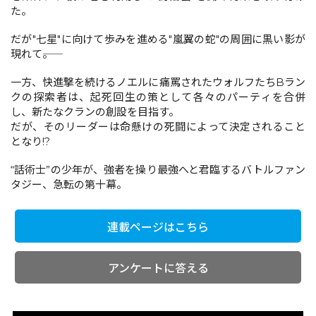
た。
だが"七星"に向けて歩みを進める"嵐翼の蛇"の周囲に黒い影が
コミックエッセイ
現れて――。
閉じる
一方、快進撃を続けるノエルに痛罵されたウォルフたちBラン
クの探索者は、起死回生の策として各々のパーティを合併
し、新たなクランの創設を目指す。
だが、そのリーダーは命懸けの死闘によって決定されること
となり!?
“話術士”の少年が、強者を操り最強へと君臨するバトルファン
タジー、急転の第十幕。
連載ページはこちら
アンケートに答える