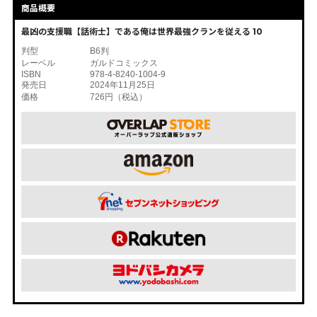
商品概要
最凶の支援職【話術士】である俺は世界最強クランを従える 10
判型
B6判
レーベル
ガルドコミックス
ISBN
978-4-8240-1004-9
発売日
2024年11月25日
価格
726円（税込）