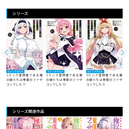
シリーズ
コミックガルド
コミックガルド
コミックガルド
俺
Sランク冒険者である俺
Sランク冒険者である俺
Sランク冒険者である俺
ザ
の娘たちは重度のファザ
の娘たちは重度のファザ
の娘たちは重度のファザ
コンでした 11
コンでした 10
コンでした 9
コ
シリーズ関連作品