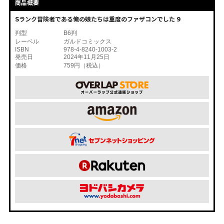
商品概要
Sランク冒険者である俺の娘たちは重度のファザコンでした 9
判型
B6判
レーベル
ガルドコミックス
ISBN
978-4-8240-1003-2
発売日
2024年11月25日
価格
759円（税込）