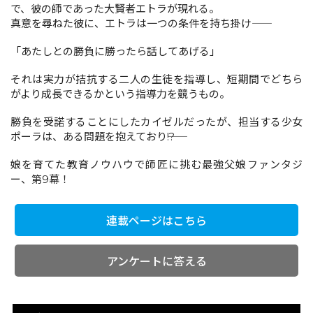
で、彼の師であった大賢者エトラが現れる。
真意を尋ねた彼に、エトラは一つの条件を持ち掛け――
コミックエッセイ
「あたしとの勝負に勝ったら話してあげる」
閉じる
それは実力が拮抗する二人の生徒を指導し、短期間でどちら
がより成長できるかという指導力を競うもの。
勝負を受諾することにしたカイゼルだったが、担当する少女
ポーラは、ある問題を抱えており――!?
娘を育てた教育ノウハウで師匠に挑む最強父娘ファンタジ
ー、第9幕！
連載ページはこちら
アンケートに答える