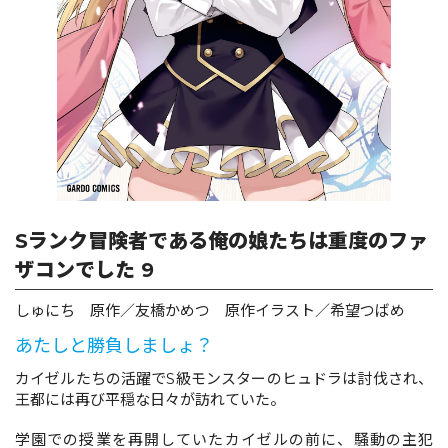
ロサージュノベルス
コミックガルド
コミッククリエ
Sランク冒険者である俺の娘たちは重度のファ
ザコンでした 9
しゅにち 原作／友橋かめつ 原作イラスト／希望つばめ
リキューレ
あたしと勝負しましょ？
カイゼルたちの活躍でS級モンスターのヒュドラは討伐され、
王都には再び平穏な日々が訪れていた。
コミックパルフェ
学園での授業を再開していたカイゼルの前に、騒動の主犯