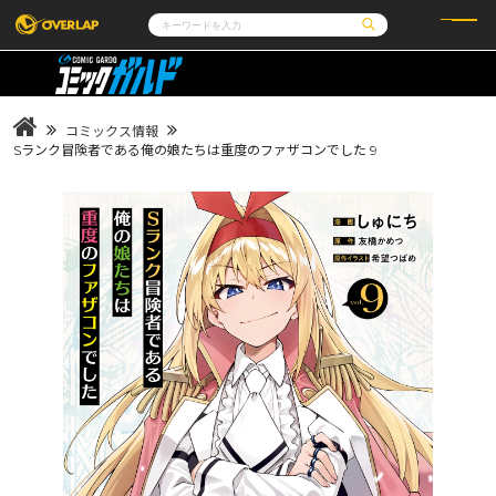
コミック
ライトノベル
コミックガルド
文庫
コミッククリエ
ノベルス
コミックス情報
LiQulle
ノベルスf
ラブパルフェ
ロサージュノベルス
Sランク冒険者である俺の娘たちは重度のファザコンでした 9
その他
通販・NEWS
コミックエッセイ
OVERLAP STORE
ポケットモンスター
オーバーラップ広報室
アニメ
ゲーム
企業
会社概要
オーバーラップ文庫
採用情報
アクセス
オーバーラップホールディングス
お問い合わせはこちら
オーバーラップノベルス
オーバーラップノベルスf