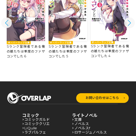
オーバーラップ文庫
オーバーラップ文庫
オーバーラップ文庫
Sランク冒険者である俺
俺
Sランク冒険者である俺
Sランク冒険者である俺
の娘たちは重度のファザ
ザ
の娘たちは重度のファザ
の娘たちは重度のファザ
コンでした 4
コ
コンでした 6
コンでした 5
お問い合わせはこちら
コミック
ライトノベル
コミックガルド
文庫
コミッククリエ
ノベルス
LiQulle
ノベルスf
ラブパルフェ
ロサージュノベルス