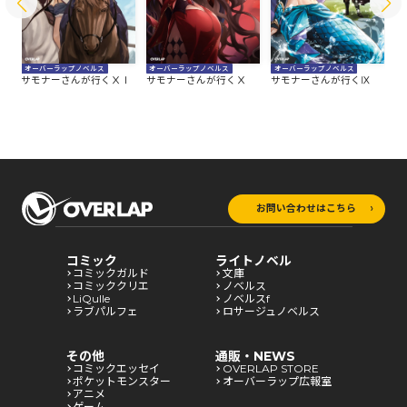
オーバーラップノベルス
オーバーラップノベルス
オーバーラップノベルス
オ
Ⅱ
サモナーさんが行くⅩⅠ
サモナーさんが行くⅩ
サモナーさんが行くⅨ
サ
お問い合わせはこちら
コミック
ライトノベル
コミックガルド
文庫
コミッククリエ
ノベルス
LiQulle
ノベルスf
ラブパルフェ
ロサージュノベルス
その他
通販・NEWS
コミックエッセイ
OVERLAP STORE
ポケットモンスター
オーバーラップ広報室
アニメ
ゲーム