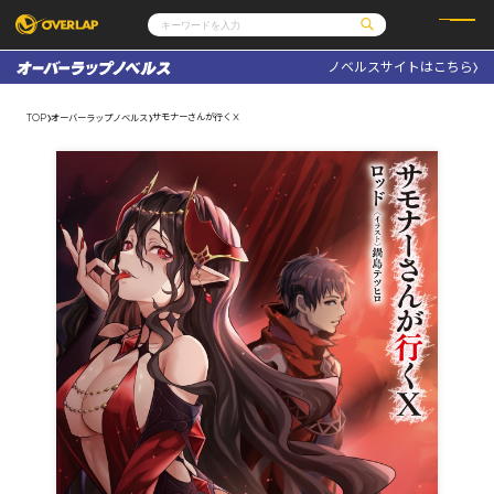
ノベルスサイトはこちら
コミック
ライトノベル
コミックガルド
文庫
サモナーさんが行くⅩ
TOP
オーバーラップノベルス
コミッククリエ
ノベルス
LiQulle
ノベルスf
ラブパルフェ
ロサージュノベルス
その他
通販・NEWS
コミックエッセイ
OVERLAP STORE
ポケットモンスター
オーバーラップ広報室
アニメ
ゲーム
企業
会社概要
オーバーラップ文庫
採用情報
アクセス
オーバーラップホールディングス
お問い合わせはこちら
オーバーラップノベルス
オーバーラップノベルスf