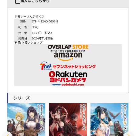
購入はこちらから
サモナーさんが行くⅩ
ISBN
978-4-8240-0996-8
判 型
B6判
定 価
1,430円（税込）
発売日
2024年11月25日
▼ 取り扱いショップ
シリーズ