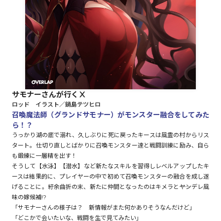
ロサージュノベルス
コミックガルド
サモナーさんが行くⅩ
ロッド イラスト／鍋島テツヒロ
コミッククリエ
召喚魔法師（グランドサモナー）がモンスター融合をしてみた
ら！？
うっかり湖の底で溺れ、久しぶりに死に戻ったキースは風霊の村からリス
タート。仕切り直しとばかりに召喚モンスター達と戦闘訓練に励み、自ら
も鍛練に一層精を出す！
リキューレ
そうして【水泳】【潜水】など新たなスキルを習得しレベルアップしたキ
ースは結果的に、プレイヤーの中で初めて召喚モンスターの融合を成し遂
げることに。紆余曲折の末、新たに仲間となったのはキメラと――ヤンデレ風
味の嫁候補!?
コミックパルフェ
「サモナーさんの様子は？ 新情報がまた何かありそうなんだけど」
「どこかで会いたいな、戦闘を生で見てみたい」