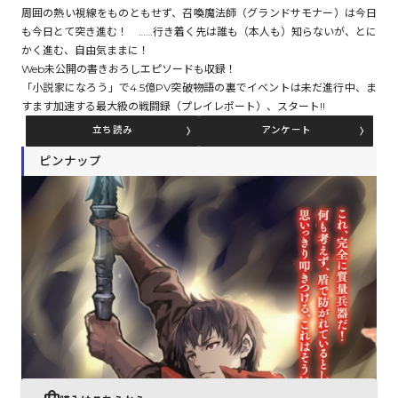
周囲の熱い視線をものともせず、召喚魔法師（グランドサモナー）は今日
も今日とて突き進む！ ……行き着く先は誰も（本人も）知らないが、とに
かく進む、自由気ままに！
コミックエッセイ
Web未公開の書きおろしエピソードも収録！
「小説家になろう」で4.5億PV突破――物語の裏でイベントは未だ進行中、ま
閉じる
すます加速する最大級の戦闘録（プレイレポート）、スタート!!
立ち読み
アンケート
ピンナップ