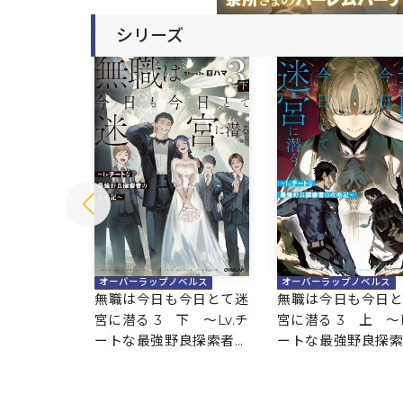
シリーズ
ベルス
オーバーラップノベルス
オーバーラップノベルス
今日とて迷
無職は今日も今日とて迷
無職は今日も今日
Lv.チート
宮に潜る 3 下 ～Lv.チ
宮に潜る 3 上 ～L
索者の攻略
ートな最強野良探索者の
ートな最強野良探
攻略記～
攻略記～