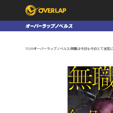
コミック
ライトノベ
TOP
オーバーラップノベルス
無職は今日も今日とて迷宮に潜
コミックガルド
文庫
コミッククリエ
ノベルス
LiQulle
ノベルスf
ラブパルフェ
ロサージュノベル
オーバーラップ文庫
オーバ
コミッククリエ