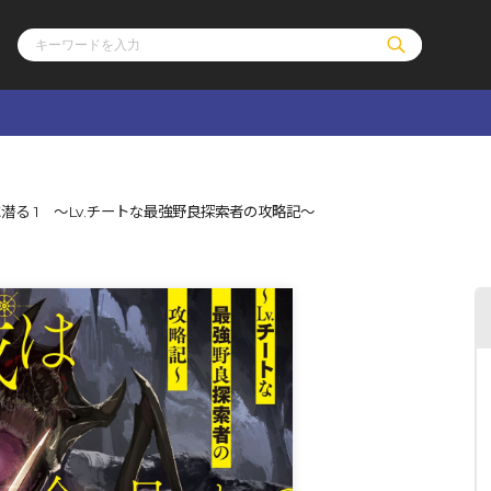
ル
その他
通販・NEW
る 1 ～Lv.チートな最強野良探索者の攻略記～
コミックエッセイ
OVERLAP STOR
ポケットモンスター
オーバーラップ広
アニメ
ス
ゲーム
ーラップノベルス
オーバーラップノベルスf
ロサージュノ
リキューレ
コミックパルフェ