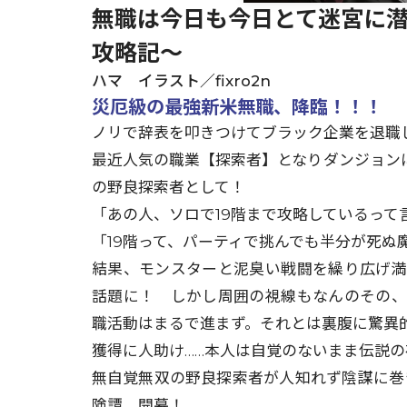
無職は今日も今日とて迷宮に潜る
攻略記～
ハマ イラスト／fixro2n
災厄級の最強新米無職、降臨！！！
ノリで辞表を叩きつけてブラック企業を退職し
最近人気の職業【探索者】となりダンジョンに
の野良探索者として！
「あの人、ソロで19階まで攻略しているって
「19階って、パーティで挑んでも半分が死ぬ
結果、モンスターと泥臭い戦闘を繰り広げ
話題に！ しかし周囲の視線もなんのその
職活動はまるで進まず。それとは裏腹に驚異
獲得に人助け……本人は自覚のないまま伝説の存在
無自覚無双の野良探索者が人知れず陰謀に巻き
険譚、開幕！