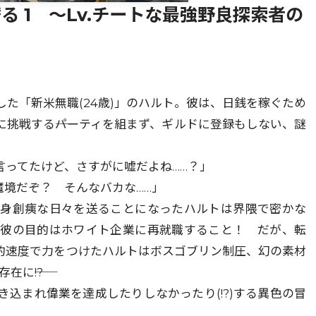
 1 ～Lv.チートな最強野良探索者の
た「新米無職(24歳)」のハルト。彼は、日銭を稼ぐため
挑戦する――パーティを組まず、ギルドに登録もしない、謎
言ってたけど、さすがに嘘だよね……？」
魔境だぞ？ そんなバカな……」
満身創痍な日々を送ることになったハルトは界隈で密かな
、彼の目的はホワイト企業に再就職すること！ だが、転
的速度で力をつけたハルトはボスゴブリン制圧、幻の素材
に――!?
込まれ偉業を達成したりしなかったり(!?)する異色の冒