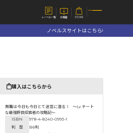
レーベル一覧
広報室
STORE
ノベルスサイトはこちら
S
企業
E
会社概要
報室
採用情報
アクセス
オーバーラップホールディングス
ベルス
コミックガルド
購入はこちらから
お問い合わせはこちら
無職は今日も今日とて迷宮に潜る 1 ～Lv.チート
な最強野良探索者の攻略記～
ISBN
978-4-8240-0995-1
コミックエッセイ
判 型
B6判