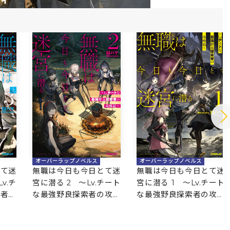
オーバーラップノベルス
オーバーラップノベルス
とて迷
無職は今日も今日とて迷
無職は今日も今日とて迷
v.チ
宮に潜る 2 ～Lv.チート
宮に潜る 1 ～Lv.チート
索者の
な最強野良探索者の攻略
な最強野良探索者の攻略
記～
記～