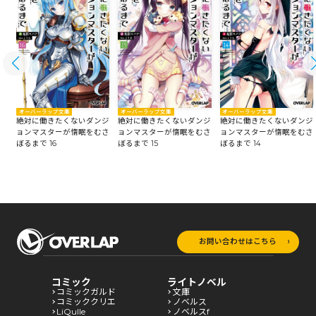
オーバーラップ文庫
オーバーラップ文庫
オーバーラップ文庫
絶対に働きたくないダンジ
ジ
絶対に働きたくないダンジ
絶対に働きたくないダンジ
ョンマスターが惰眠をむさ
さ
ョンマスターが惰眠をむさ
ョンマスターが惰眠をむさ
ぼるまで 15
ぼるまで 16
ぼるまで 14
お問い合わせはこちら
コミック
ライトノベル
コミックガルド
文庫
コミッククリエ
ノベルス
LiQulle
ノベルスf