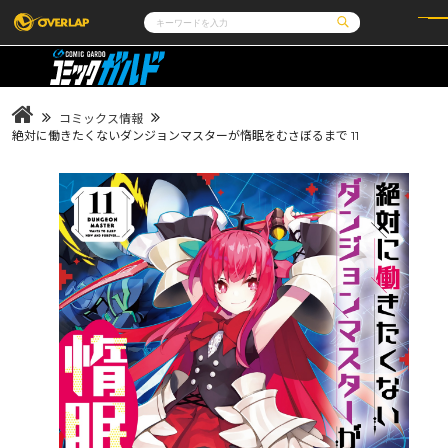
コミック
ライトノベル
コミックガルド
文庫
コミッククリエ
ノベルス
コミックス情報
LiQulle
ノベルスf
ラブパルフェ
ロサージュノベルス
絶対に働きたくないダンジョンマスターが惰眠をむさぼるまで 11
その他
通販・NEWS
コミックエッセイ
OVERLAP STORE
ポケットモンスター
オーバーラップ広報室
アニメ
ゲーム
企業
会社概要
オーバーラップ文庫
オーバーラップノベルス
採用情報
アクセス
オーバーラップホールディングス
お問い合わせはこちら
オーバーラップノベルスf
ロサージュノベルス
コミックガルド
コミッククリエ