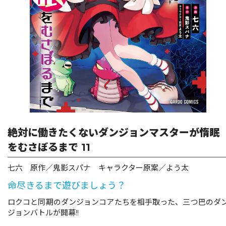
リキューレ
コミックパルフェ
コミックエッセイ
閉じる
絶対に働きたくないダンジョンマスターが惰眠
をむさぼるまで 11
七六 原作／鬼影スパナ キャラクター原案／よう太
命尽きるまで遊びましょう？
ロクコと同期のダンジョンコアたちを相手取った、三つ巴のダ
ジョンバトルが開幕!!