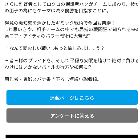
さらに監督者としてロクコの保護者ハクがチームに加わり、彼
の面子の為にもケーマは渋々優勝を目指すことに。
得意の悪知恵を活かしたギミック戦術で今回も楽勝！
…と思いきや、相手チームの中でも屈指の戦闘狂で知られる66
番コア・アイディのパワー戦術に大苦戦!?
「なんて愛おしい戦い…もっと愉しみましょう？」
三者三様のプライドを、そして平穏な安眠を賭けて絶対に負け
わけにはいかないバトルの行方や如何に!?
原作者・鬼影スパナ書き下ろし短編小説収録。
連載ページはこちら
アンケートに答える