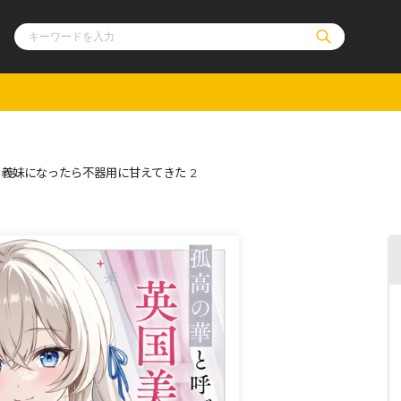
ル
その他
通販・NEW
義妹になったら不器用に甘えてきた 2
コミックエッセイ
OVERLAP STOR
ポケットモンスター
オーバーラップ広
アニメ
ス
ゲーム
ーラップノベルス
オーバーラップノベルスf
ロサージュノ
リキューレ
コミックパルフェ