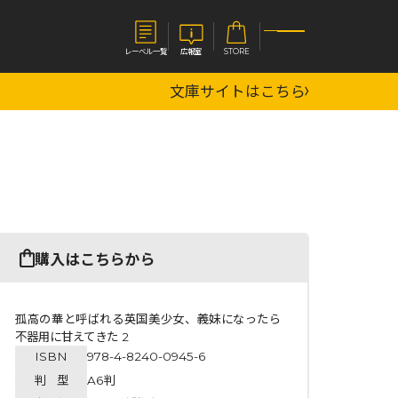
レーベル一覧
広報室
STORE
文庫サイトはこちら
S
企業
E
会社概要
報室
採用情報
アクセス
オーバーラップホールディングス
ベルス
コミックガルド
購入はこちらから
お問い合わせはこちら
孤高の華と呼ばれる英国美少女、義妹になったら
不器用に甘えてきた 2
ISBN
978-4-8240-0945-6
コミックエッセイ
判 型
A6判