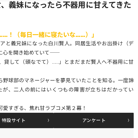
女、義妹になったら不器用に甘えてきた
……！（毎日一緒に寝たいな……）」
ィアと義兄妹になった白川賢人。同居生活やお出掛け（デ
心を開き始めていて――
手、貸して（頭なでて）……」とまだまだ賢人へ不器用に甘
ら野球部のマネージャーを夢見ていたことを知る。一度諦
たが、二人の前にはいくつもの障害が立ちはだかってい
可愛すぎる、焦れ甘ラブコメ第２幕！
特設サイト
アンケート