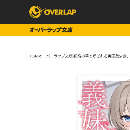
コミック
ライトノベ
TOP
オーバーラップ文庫
孤高の華と呼ばれる英国美少女、
コミックガルド
文庫
コミッククリエ
ノベルス
LiQulle
ノベルスf
ラブパルフェ
ロサージュノベル
オーバーラップ文庫
オーバ
コミッククリエ