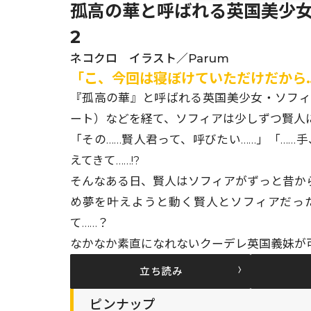
孤高の華と呼ばれる英国美少
2
ネコクロ イラスト／Parum
「こ、今回は寝ぼけていただけだから
『孤高の華』と呼ばれる英国美少女・ソフ
ート）などを経て、ソフィアは少しずつ賢人に
「その……賢人君って、呼びたい……」「……
えてきて……!?
そんなある日、賢人はソフィアがずっと昔か
め夢を叶えようと動く賢人とソフィアだっ
て……？
なかなか素直になれないクーデレ英国義妹が
立ち読み
ピンナップ