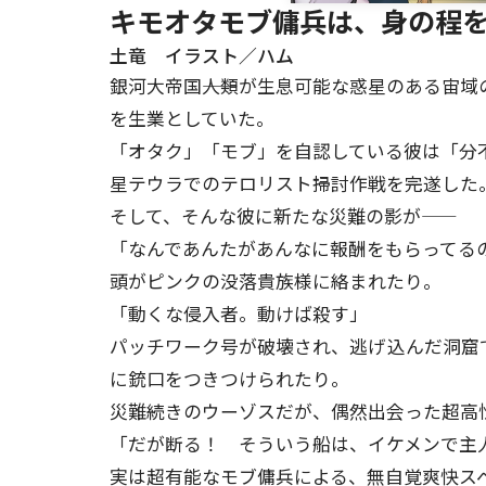
キモオタモブ傭兵は、身の程を弁
土竜 イラスト／ハム
銀河大帝国――人類が生息可能な惑星のある宙
を生業としていた。
「オタク」「モブ」を自認している彼は「分
星テウラでのテロリスト掃討作戦を完遂した
そして、そんな彼に新たな災難の影が――
「なんであんたがあんなに報酬をもらってるの
頭がピンクの没落貴族様に絡まれたり。
「動くな侵入者。動けば殺す」
パッチワーク号が破壊され、逃げ込んだ洞窟
に銃口をつきつけられたり。
災難続きのウーゾスだが、偶然出会った超高
「だが断る！ そういう船は、イケメンで主
実は超有能なモブ傭兵による、無自覚爽快ス