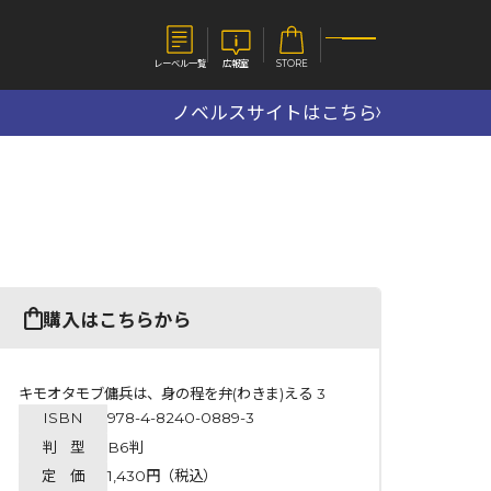
レーベル一覧
広報室
STORE
ノベルスサイトはこちら
S
企業
E
会社概要
報室
採用情報
アクセス
オーバーラップホールディングス
ベルス
コミックガルド
購入はこちらから
お問い合わせはこちら
キモオタモブ傭兵は、身の程を弁(わきま)える 3
ISBN
978-4-8240-0889-3
コミックエッセイ
判 型
B6判
定 価
1,430円（税込）