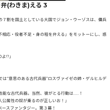
(わきま)える 3
域の７割を国土としている大国でジョン・ウーゾスは、傭兵
不相応・役者不足・身の程を弁える」をモットーにし、惑
。
よ!?」
では“意思のある古代兵器”ロスヴァイゼの姉・ゲルヒルデ
性能な古代兵器。当然、彼がとる行動は……！
人公属性の奴が乗るのが正しいお！」
ペースファンタジー。第３幕！