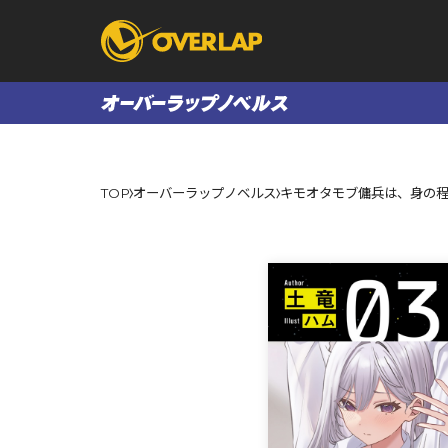
コミック
ライトノベ
TOP
オーバーラップノベルス
キモオタモブ傭兵は、身の程を
コミックガルド
文庫
コミッククリエ
ノベルス
LiQulle
ノベルスf
ラブパルフェ
ロサージュノベル
オーバーラップ文庫
オーバ
コミッククリエ