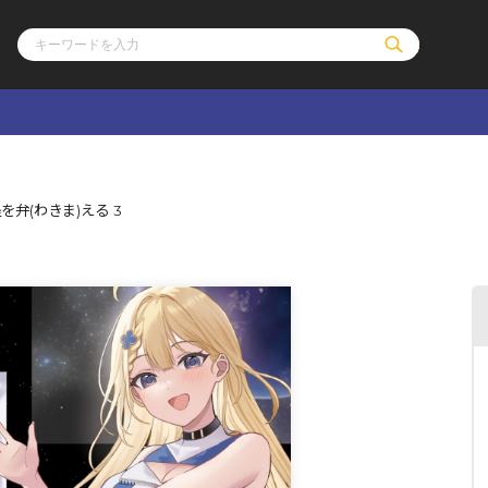
ル
その他
通販・NEW
弁(わきま)える 3
コミックエッセイ
OVERLAP STOR
ポケットモンスター
オーバーラップ広
アニメ
ス
ゲーム
ーラップノベルス
オーバーラップノベルスf
ロサージュノ
リキューレ
コミックパルフェ