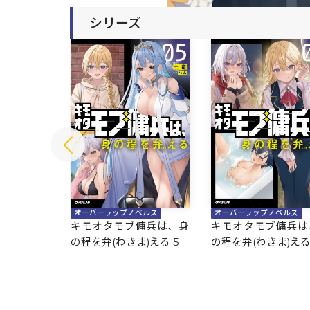
シリーズ
ベルス
オーバーラップノベルス
オーバーラップノベルス
傭兵は、身
キモオタモブ傭兵は、身
キモオタモブ傭兵は
)える 6
の程を弁(わきま)える 5
の程を弁(わきま)える