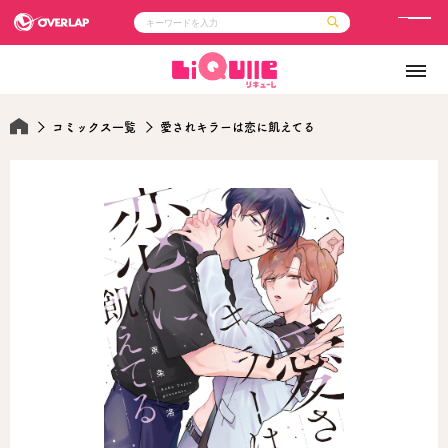
メ
ニ
コミック
ライトノベル
ュ
コミックガルド
文庫
コミッククリエ
ノベルス
ー
LiQulle
ノベルスf
コミックス一覧
愛されキラーは恋に飢えてる
ラブパルフェ
ロサージュノベルス
その他
通販・NEWS
コミックエッセイ
OVERLAP STORE
ポケットモンスター
オーバーラップ広報室
アニメ
ゲーム
企業
会社概要
オーバーラップ文庫
採用情報
アクセス
オーバーラップホールディングス
お問い合わせはこちら
オーバーラップノベルス
オーバーラップノベルスf