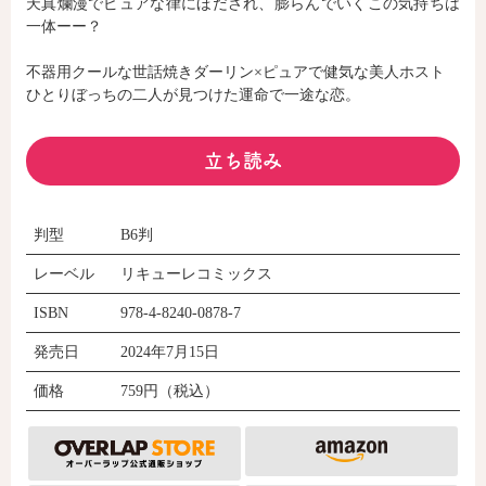
天真爛漫でピュアな律にほだされ、膨らんでいくこの気持ちは
一体ーー？
コミックエッセイ
不器用クールな世話焼きダーリン×ピュアで健気な美人ホスト
ひとりぼっちの二人が見つけた運命で一途な恋。
閉じる
立ち読み
判型
B6判
レーベル
リキューレコミックス
ISBN
978-4-8240-0878-7
発売日
2024年7月15日
価格
759円（税込）