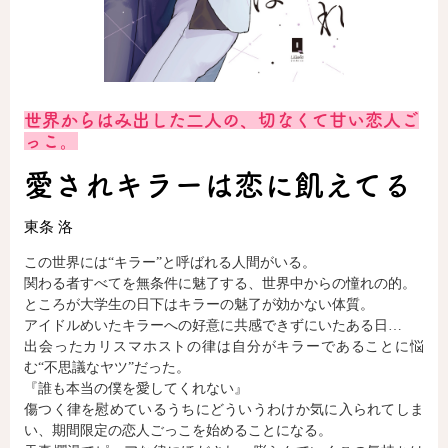
ロサージュノベルス
世界からはみ出した二人の、切なくて甘い恋人ご
コミックガルド
っこ。
愛されキラーは恋に飢えてる
東条 洛
コミッククリエ
この世界には“キラー”と呼ばれる人間がいる。
関わる者すべてを無条件に魅了する、世界中からの憧れの的。
ところが大学生の日下はキラーの魅了が効かない体質。
リキューレ
アイドルめいたキラーへの好意に共感できずにいたある日…
出会ったカリスマホストの律は自分がキラーであることに悩
む“不思議なヤツ”だった。
『誰も本当の僕を愛してくれない』
傷つく律を慰めているうちにどういうわけか気に入られてしま
コミックパルフェ
い、期間限定の恋人ごっこを始めることになる。