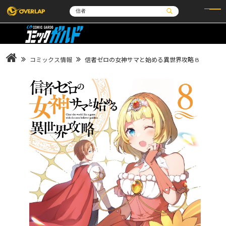
コミック
ライトノベル
コミックガルド
文庫
コミッククリエ
ノベルス
コミックス情報
信者ゼロの女神サマと始める異世界攻略 8
LiQulle
ノベルスf
ラブパルフェ
ロサージュノベルス
その他
通販・NEWS
コミックエッセイ
OVERLAP STORE
ポケットモンスター
オーバーラップ広報室
アニメ
ゲーム
企業
会社概要
オーバーラップ文庫
オーバーラップノベルス
採用情報
アクセス
オーバーラップホールディングス
お問い合わせはこちら
オーバーラップノベルスf
ロサージュノベルス
コミックガルド
コミッククリエ