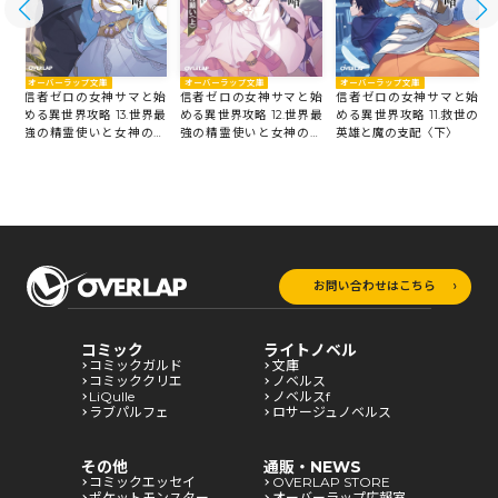
オーバーラップ文庫
オーバーラップ文庫
オーバーラップ文庫
信者ゼロの女神サマと始
信者ゼロの女神サマと始
始
信者ゼロの女神サマと始
める異世界攻略 13.世界最
める異世界攻略 11.救世の
最
める異世界攻略 12.世界最
強の精霊使いと女神の願
英雄と魔の支配〈下〉
願
強の精霊使いと女神の願
い〈中〉
い＜上＞
お問い合わせはこちら
コミック
ライトノベル
コミックガルド
文庫
コミッククリエ
ノベルス
LiQulle
ノベルスf
ラブパルフェ
ロサージュノベルス
その他
通販・NEWS
コミックエッセイ
OVERLAP STORE
ポケットモンスター
オーバーラップ広報室