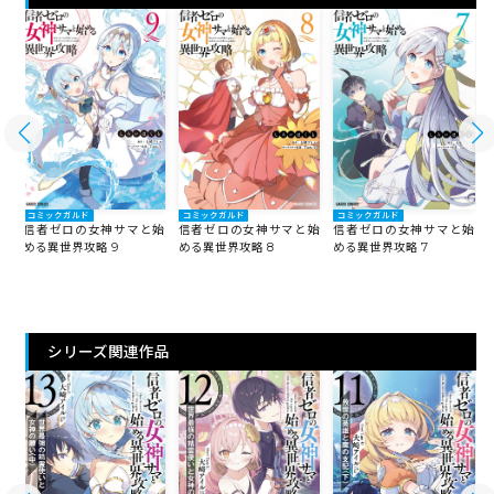
コミックガルド
コミックガルド
コミックガルド
始
信者ゼロの女神サマと始
信者ゼロの女神サマと始
信者ゼロの女神サマと始
める異世界攻略 9
める異世界攻略 8
める異世界攻略 7
シリーズ関連作品