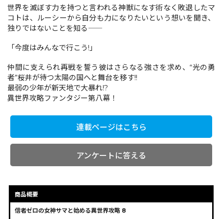
世界を滅ぼす力を持つと言われる神獣になす術なく敗退したマ
コトは、ルーシーから自分も力になりたいという想いを聞き、
独りではないことを知る――
「今度はみんなで行こう!」
仲間に支えられ再戦を誓う彼はさらなる強さを求め、“光の勇
者”桜井が待つ太陽の国へと舞台を移す!!
最弱の少年が新天地で大暴れ!?
異世界攻略ファンタジー第八幕！
連載ページはこちら
アンケートに答える
商品概要
信者ゼロの女神サマと始める異世界攻略 8