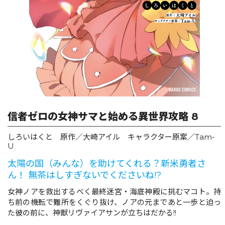
リキューレ
コミックパルフェ
コミックエッセイ
閉じる
信者ゼロの女神サマと始める異世界攻略 8
しろいはくと 原作／大崎アイル キャラクター原案／Tam-
U
太陽の国（みんな）を助けてくれる？新米勇者さ
ん！ 無茶はしすぎないでくださいね!?
女神ノアを救出するべく最終迷宮・海底神殿に挑むマコト。持
ち前の機転で難所をくぐり抜け、ノアの元まであと一歩と迫っ
た彼の前に、神獣リヴァイアサンが立ちはだかる!!