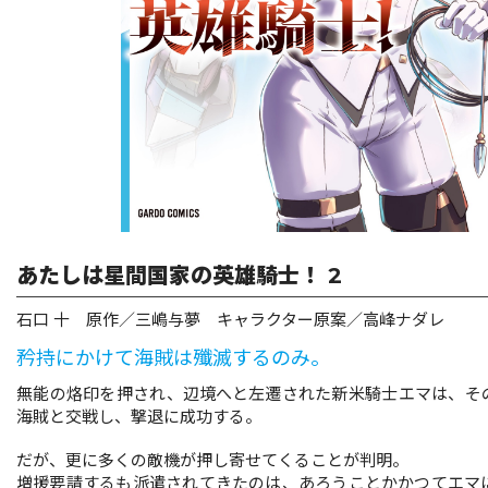
リキューレ
コミックパルフェ
コミックエッセイ
閉じる
あたしは星間国家の英雄騎士！ 2
石口 十 原作／三嶋与夢 キャラクター原案／高峰ナダレ
矜持にかけて海賊は殲滅するのみ。
無能の烙印を押され、辺境へと左遷された新米騎士エマは、そ
海賊と交戦し、撃退に成功する。
だが、更に多くの敵機が押し寄せてくることが判明。
増援要請するも派遣されてきたのは、あろうことかかつてエマ