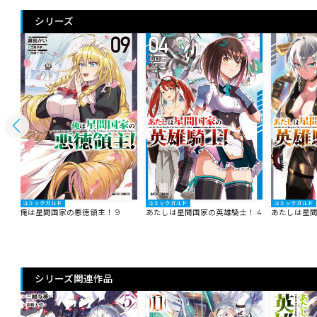
シリーズ
コミックガルド
コミックガルド
コミックガルド
俺は星間国家の悪徳領主！ 9
あたしは星間国家の英雄騎士！ 4
あたしは星間
シリーズ関連作品