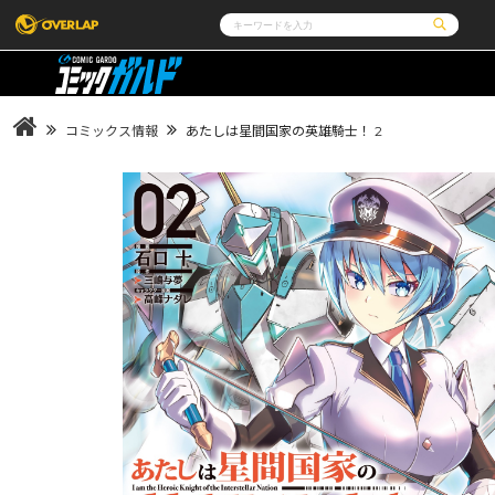
コミック
ライトノベル
コミックガルド
文庫
コミッククリエ
ノベルス
コミックス情報
あたしは星間国家の英雄騎士！ 2
LiQulle
ノベルスf
ラブパルフェ
ロサージュノベルス
その他
通販・NEWS
コミックエッセイ
OVERLAP STORE
ポケットモンスター
オーバーラップ広報室
アニメ
ゲーム
企業
会社概要
オーバーラップ文庫
オーバーラップノベルス
採用情報
アクセス
オーバーラップホールディングス
お問い合わせは
オーバーラップノベルスf
ロサージュノベルス
コミックガルド
コミッククリエ