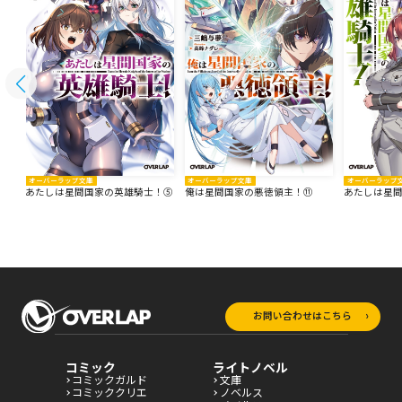
オーバーラップ文庫
オーバーラップ文庫
オーバーラップ
あたしは星間国家の英雄騎士！⑤
俺は星間国家の悪徳領主！⑪
あたしは星
お問い合わせはこちら
コミック
ライトノベル
コミックガルド
文庫
コミッククリエ
ノベルス