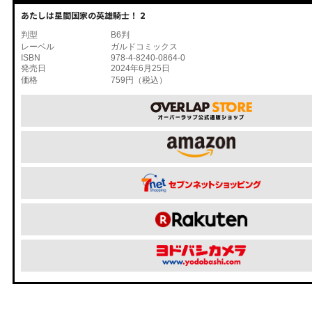
あたしは星間国家の英雄騎士！ 2
判型
B6判
レーベル
ガルドコミックス
ISBN
978-4-8240-0864-0
発売日
2024年6月25日
価格
759円（税込）