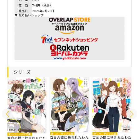
定 価
748円（税込）
発売日
2024年7月25日
▼ 取り扱いショップ
シリーズ
オーバーラップ文庫
オーバーラップ文庫
オ
オーバーラップ文庫
た
百合の間に挟まれたわた
百合の間に挟まれたわた
百
百合の間に挟まれたわた