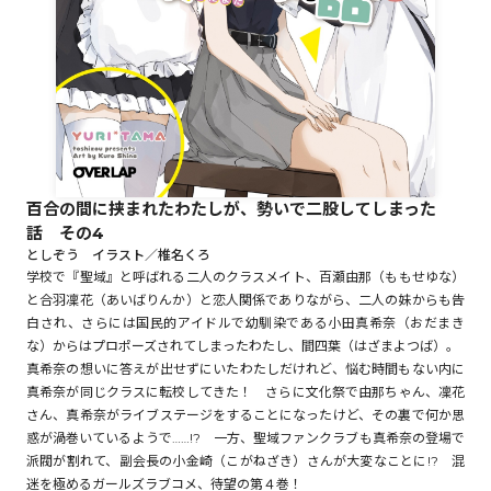
ロサージュノベルス
コミックガルド
百合の間に挟まれたわたしが、勢いで二股してしまった
話 その4
コミッククリエ
としぞう イラスト／椎名くろ
学校で『聖域』と呼ばれる二人のクラスメイト、百瀬由那（ももせゆな）
と合羽凜花（あいばりんか）と恋人関係でありながら、二人の妹からも告
白され、さらには国民的アイドルで幼馴染である小田真希奈（おだまき
な）からはプロポーズされてしまったわたし、間四葉（はざまよつば）。
リキューレ
真希奈の想いに答えが出せずにいたわたしだけれど、悩む時間もない内に
真希奈が同じクラスに転校してきた！ さらに文化祭で由那ちゃん、凜花
さん、真希奈がライブステージをすることになったけど、その裏で何か思
惑が渦巻いているようで……!? 一方、聖域ファンクラブも真希奈の登場で
コミックパルフェ
派閥が割れて、副会長の小金崎（こがねざき）さんが大変なことに!? 混
迷を極めるガールズラブコメ、待望の第４巻！