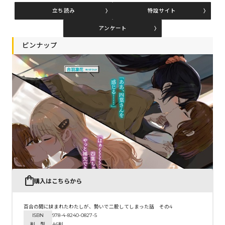
立ち読み
特設サイト
アンケート
コミックエッセイ
ピンナップ
閉じる
購入はこちらから
百合の間に挟まれたわたしが、勢いで二股してしまった話 その4
ISBN
978-4-8240-0827-5
判 型
A6判