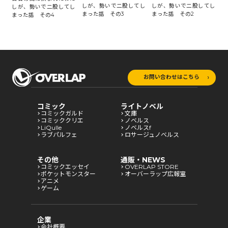
し
しが、勢いで二股してし
しが、勢いで二股してし
し
しが、勢いで二股してし
まった話 その3
まった話 その2
ま
まった話 その4
お問い合わせはこちら
コミック
ライトノベル
コミックガルド
文庫
コミッククリエ
ノベルス
LiQulle
ノベルスf
ラブパルフェ
ロサージュノベルス
その他
通販・NEWS
コミックエッセイ
OVERLAP STORE
ポケットモンスター
オーバーラップ広報室
アニメ
ゲーム
企業
会社概要