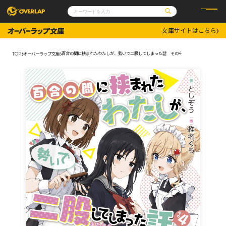
文庫サイトはこちら
コミック
ライトノベル
コミックガルド
文庫
百合の間に挟まれたわたしが、勢いで二股してしまった話 その4
TOP
オーバーラップ文庫
コミッククリエ
ノベルス
LiQulle
ノベルスf
ラブパルフェ
ロサージュノベルス
その他
通販・NEWS
コミックエッセイ
OVERLAP STORE
ポケットモンスター
オーバーラップ広報室
アニメ
ゲーム
企業
会社概要
オーバーラップ文庫
採用情報
アクセス
オーバーラップホールディングス
お問い合わせはこちら
オーバーラップノベルス
オーバーラップノベルスf