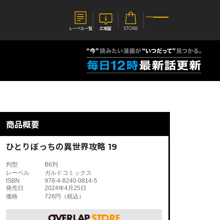
レーベル一覧
広報室
STORE
S
企業
E
会社概要
報室
採用情報
アクセス
商品概要
オーバーラップホールディングス
ベルス
コミックガルド
お問い合わせはこちら
ひとりぼっちの異世界攻略 19
判型
B6判
レーベル
ガルドコミックス
ISBN
978-4-8240-0814-5
発売日
2024年4月25日
価格
726円（税込）
コミックエッセイ