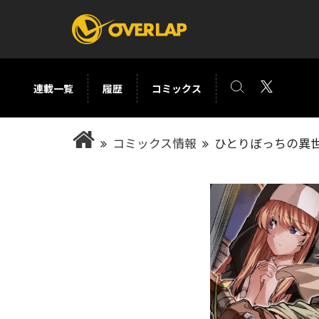
連載一覧
履歴
コミックス
コミック
ライトノベ
コミックス情報
ひとりぼっちの異世
コミックガルド
文庫
コミッククリエ
ノベルス
LiQulle
ノベルスf
ラブパルフェ
ロサージュノベル
オーバーラップ文庫
オーバ
コミッククリエ