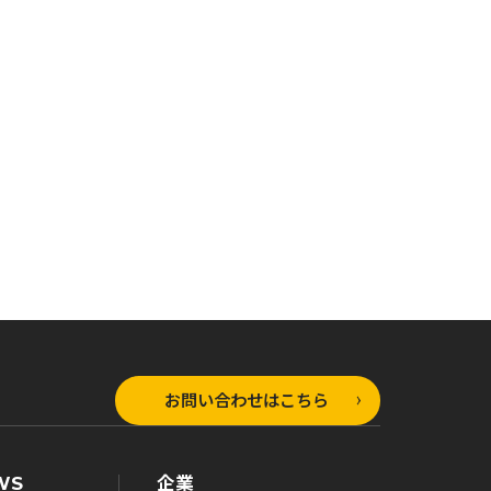
オーバーラップ文庫
オーバーラップ文庫
ラップ文庫
ひとりぼっちの異世
ひとりぼっちの異世
ぼっちの異世
界攻略 life.12 眠
界攻略 life.11 その
ife.13 自
れる聖女のリバー
神父、神敵につき
、最弱をやり
ス・バベル
お問い合わせはこちら
WS
企業