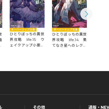
オーバーラップ文庫
オーバーラップ文庫
オーバー
ひとりぼっちの異世
世
ひとりぼっちの異世
ひとり
界攻略 life.15 ウ
遠
界攻略 life.14 果
界攻略 l
ェイクアップ小悪魔
ク
てなき星へのレクイ
称最弱
幼女
エム
直す
ル
その他
通販・NE