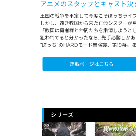
アニメのスタッフとキャスト決
王国の戦争を平定して今度こそぼっちライ
しかし、遠き教国から来た亡命シスターが
「教国は勇者様と仲間たちを粛清しようと
狙われてると分かったなら…先手必勝しかあ
“ぼっち”のHARDモード冒険譚、第19幕
連載ページはこちら
シリーズ