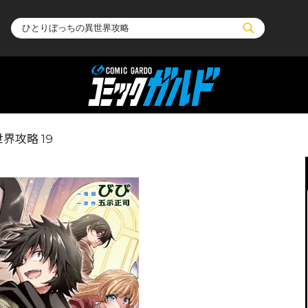
ル
その他
通販・NEW
界攻略 19
コミックエッセイ
OVERLAP STOR
ポケットモンスター
オーバーラップ広
アニメ
ス
ゲーム
ーラップノベルス
オーバーラップノベルスf
ロサージュノ
リキューレ
コミックパルフェ