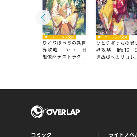
バーラップ文庫
オーバーラップ文庫
オーバーラップ文庫
りぼっちの異世
ひとりぼっちの異世
ひとりぼっちの異
 life.18 因
界攻略 life.17 旧
界攻略 life.16 
彼方に
態依然デストラクシ
き故郷へのリコレ
ョン
ション
コミック
ライトノベ