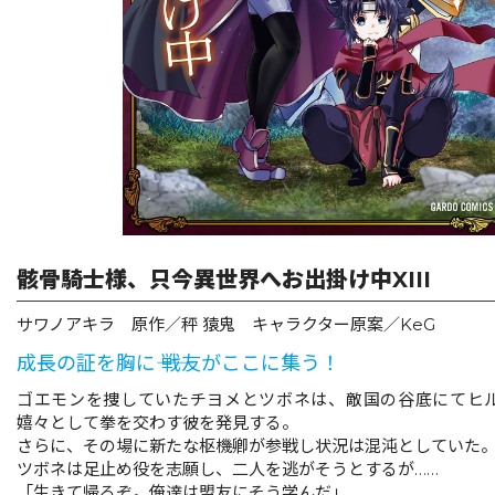
リキューレ
コミックパルフェ
コミックエッセイ
閉じる
骸骨騎士様、只今異世界へお出掛け中XIII
サワノアキラ 原作／秤 猿鬼 キャラクター原案／KeG
成長の証を胸に―― 戦友がここに集う！
ゴエモンを捜していたチヨメとツボネは、敵国の谷底にてヒ
嬉々として拳を交わす彼を発見する。
さらに、その場に新たな枢機卿が参戦し状況は混沌としていた
ツボネは足止め役を志願し、二人を逃がそうとするが……
「生きて帰るぞ。俺達は盟友にそう学んだ」