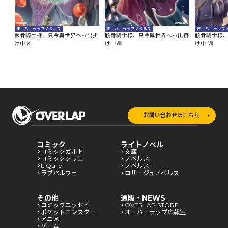
オーバーラップノベルス
オーバーラップノベルス
オーバーラップ
出掛
骸骨騎士様、只今異世界へお出掛
骸骨騎士様、只今異世界へお出掛
骸骨騎士様
け中Ⅸ
け中Ⅷ
け中 Ⅶ
お問い合わせはこちら
コミック
ライトノベル
コミックガルド
文庫
コミッククリエ
ノベルス
LiQulle
ノベルスf
ラブパルフェ
ロサージュノベルス
その他
通販・NEWS
コミックエッセイ
OVERLAP STORE
ポケットモンスター
オーバーラップ広報室
アニメ
ゲーム