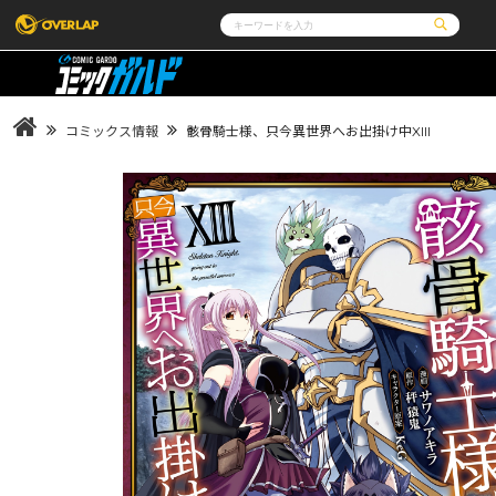
コミック
ライトノベル
コミックガルド
文庫
コミッククリエ
ノベルス
コミックス情報
骸骨騎士様、只今異世界へお出掛け中XIII
LiQulle
ノベルスf
ラブパルフェ
ロサージュノベルス
その他
通販・NEWS
コミックエッセイ
OVERLAP STORE
ポケットモンスター
オーバーラップ広報室
アニメ
ゲーム
企業
会社概要
オーバーラップ文庫
オーバーラップノベルス
採用情報
アクセス
オーバーラップホールディングス
お問い合わせは
オーバーラップノベルスf
ロサージュノベルス
コミックガルド
コミッククリエ