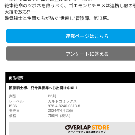
絶体絶命のツボネを救うべく、ゴエモンとチヨメは連携し敵の
大技を放ち――!?
骸骨騎士と仲間たちが紡ぐ"世直し"冒険譚、第13幕。
連載ページはこちら
アンケートに答える
商品概要
骸骨騎士様、只今異世界へお出掛け中XIII
判型
B6判
レーベル
ガルドコミックス
ISBN
978-4-8240-0813-8
発売日
2024年4月25日
価格
759円（税込）