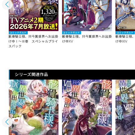
コミックガルド
コミックガルド
コミックガルド
出掛
骸骨騎士様、只今異世界へお出掛
骸骨騎士様、只今異世界へお出掛
骸骨騎士様
け中Ⅰ～Ⅲ巻 スペシャルプライ
け中XV
け中XIV
スパック
シリーズ関連作品