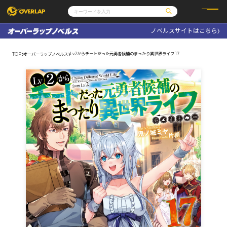
ノベルスサイトはこちら
コミック
ライトノベル
コミックガルド
文庫
Lv2からチートだった元勇者候補のまったり異世界ライフ 17
TOP
オーバーラップノベルス
コミッククリエ
ノベルス
LiQulle
ノベルスf
ラブパルフェ
ロサージュノベルス
その他
通販・NEWS
コミックエッセイ
OVERLAP STORE
ポケットモンスター
オーバーラップ広報室
アニメ
ゲーム
企業
会社概要
オーバーラップ文庫
採用情報
アクセス
オーバーラップホールディングス
お問い合わせはこちら
オーバーラップノベルス
オーバーラップノベルスf