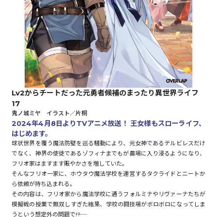
ロサージュノベルス
コミックガルド
Lv2からチートだった元勇者候補のまったり異世界ライフ
17
コミッククリエ
鬼ノ城ミヤ イラスト／片桐
2024年4月8日よりTVアニメ放送！ 王女様もスローライフ、
はじめます。
球状世界を覆う魔法防壁を巡る騒動により、元女神であるテルビレスだけ
でなく、神界の使徒であるゾフィナまでもが農場に入り浸るようになり、
リキューレ
フリオ家はますます賑やかさを増していた。
そんなフリオ一家に、ホウタウ魔法学校を運営するタクライドとニートか
ら依頼が持ち込まれる。
その内容は、フリオ家から魔法学校に通うフォルミナやリヴァーナたちが
コミックパルフェ
模擬戦の授業で無双しすぎた結果、学校の闘技場がボロボロになってしま
うという想定外の問題で――!?