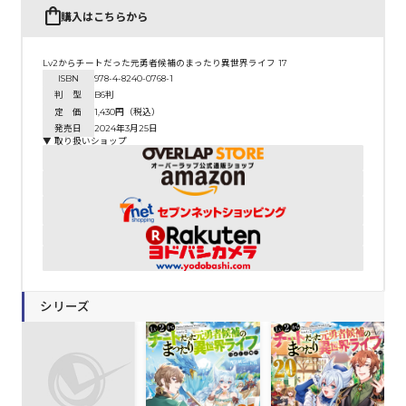
購入はこちらから
Lv2からチートだった元勇者候補のまったり異世界ライフ 17
ISBN
978-4-8240-0768-1
判 型
B6判
定 価
1,430円（税込）
発売日
2024年3月25日
▼ 取り扱いショップ
シリーズ