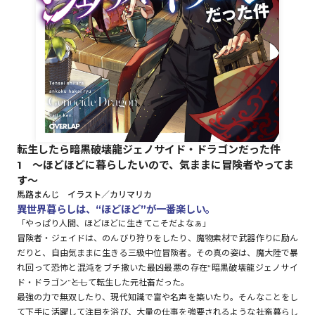
ロサージュノベルス
コミックガルド
転生したら暗黒破壊龍ジェノサイド・ドラゴンだった件
コミッククリエ
1 ～ほどほどに暮らしたいので、気ままに冒険者やってま
す～
馬路まんじ イラスト／カリマリカ
異世界暮らしは、“ほどほど”が一番楽しい。
「やっぱり人間、ほどほどに生きてこそだよなぁ」
リキューレ
冒険者・ジェイドは、のんびり狩りをしたり、魔物素材で武器作りに励ん
だりと、自由気ままに生きる三級中位冒険者。その真の姿は、魔大陸で暴
れ回って恐怖と混沌をブチ撒いた最凶最悪の存在“暗黒破壊龍ジェノサイ
ド・ドラゴン”――として転生した元社畜だった。
コミックパルフェ
最強の力で無双したり、現代知識で富や名声を築いたり。そんなことをし
て下手に活躍して注目を浴び、大量の仕事を強要されるような社畜暮らし