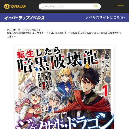
ノベルスサイトはこちら
コミック
ライトノベル
コミックガルド
文庫
TOP
オーバーラップノベルス
コミッククリエ
ノベルス
転生したら暗黒破壊龍ジェノサイド・ドラゴンだった件 1 ～ほどほどに暮らしたいので、気ままに冒険者やっ
LiQulle
ノベルスf
てます～
ラブパルフェ
ロサージュノベルス
その他
通販・NEWS
コミックエッセイ
OVERLAP STORE
ポケットモンスター
オーバーラップ広報室
アニメ
ゲーム
企業
会社概要
オーバーラップ文庫
採用情報
アクセス
オーバーラップホールディングス
お問い合わせはこちら
オーバーラップノベルス
オーバーラップノベルスf