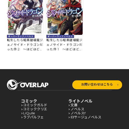
オーバーラップノベルス
オーバーラップノベルス
転生したら暗黒破壊龍ジ
転生したら暗黒破壊龍ジ
ェノサイド・ドラゴンだ
ェノサイド・ドラゴンだ
った件 2 ～ほどほどに
った件 1 ～ほどほどに
暮らしたいので、気まま
暮らしたいので、気まま
に冒険者やってます～
に冒険者やってます～
お問い合わせはこちら
コミック
ライトノベル
コミックガルド
文庫
コミッククリエ
ノベルス
LiQulle
ノベルスf
ラブパルフェ
ロサージュノベルス