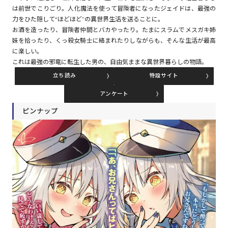
は前世でこりごり。人化魔法を使って冒険者になったジェイドは、最強の
力をひた隠して“ほどほど”の異世界生活を送ることに。
お酒を造ったり、冒険者仲間とバカやったり。たまにスラムでメスガキ姉
コミックエッセイ
妹を拾ったり、くっ殺女騎士に絡まれたりしながらも、そんな生活が最高
に楽しい。
閉じる
これは最強の邪竜に転生した男の、自由気ままな異世界暮らしの物語。
立ち読み
特設サイト
アンケート
ピンナップ