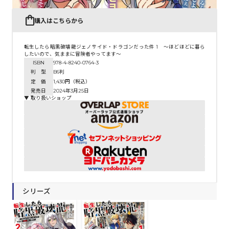
購入はこちらから
転生したら暗黒破壊龍ジェノサイド・ドラゴンだった件 1 ～ほどほどに暮ら
したいので、気ままに冒険者やってます～
ISBN
978-4-8240-0764-3
判 型
B6判
定 価
1,430円（税込）
発売日
2024年3月25日
▼ 取り扱いショップ
シリーズ