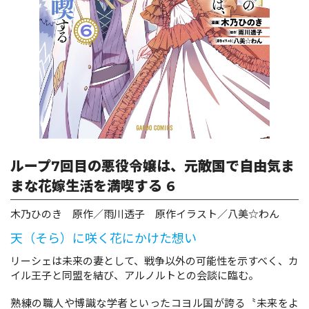
ロサージュノベルス
コミックガルド
コミッククリエ
ループ7回目の悪役令嬢は、元敵国で自由気ま
まな花嫁生活を満喫する 6
木乃ひのき 原作／雨川透子 原作イラスト／八美☆わん
リキューレ
天（そら）に咲く花にかけた想い
リーシェは未来の妻として、戦争以外の可能性を示すべく、カ
イル王子と同盟を結び、アルノルトとの会談に臨む。
コミックパルフェ
熟練の職人や博識な学者といったコヨル国が誇る〝未来をよ