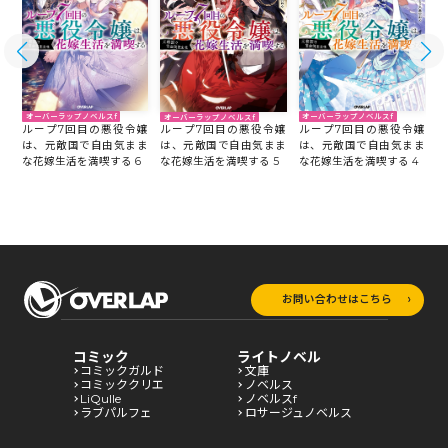
オーバーラップノベルスf
オーバーラップノベルスf
オーバーラップノベルスf
嬢
ループ7回目の悪役令嬢
ループ7回目の悪役令嬢
ループ7回目の悪役令嬢
ま
は、元敵国で自由気まま
は、元敵国で自由気まま
は、元敵国で自由気まま
る
な花嫁生活を満喫する 6
な花嫁生活を満喫する 4
な花嫁生活を満喫する 5
な
お問い合わせはこちら
コミック
ライトノベル
コミックガルド
文庫
コミッククリエ
ノベルス
LiQulle
ノベルスf
ラブパルフェ
ロサージュノベルス