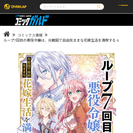
コミック
ライトノベル
コミックガルド
文庫
コミッククリエ
ノベルス
コミックス情報
LiQulle
ノベルスf
ラブパルフェ
ロサージュノベルス
ループ7回目の悪役令嬢は、元敵国で自由気ままな花嫁生活を満喫する 6
その他
通販・NEWS
コミックエッセイ
OVERLAP STORE
ポケットモンスター
オーバーラップ広報室
アニメ
ゲーム
企業
会社概要
オーバーラップ文庫
採用情報
アクセス
オーバーラップホールディングス
お問い合わせはこちら
オーバーラップノベルス
オーバーラップノベルスf