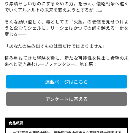
り素晴らしいものにするための力〟を伝え、侵略戦争へ進ん
でいくアルノルトの未来を変えようとするが……。
コミックエッセイ
そんな願い虚しく、毒としての〝火薬〟の価値を見せつけよ
うと企むミシェルに、リーシェはかつての師を越える一計を
閉じる
案じる――
「あなたの生み出すものは毒だけではありません」
積み重ねてきた経験を糧に、新たな可能性を見出し希望の未
来へと突き進むループファンタジー、第６幕！
連載ページはこちら
アンケートに答える
商品概要
ループ7回目の悪役令嬢は、元敵国で自由気ままな花嫁生活を満喫する