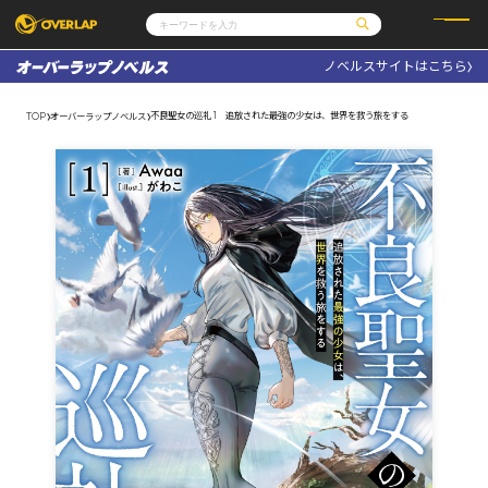
ノベルスサイトはこちら
コミック
ライトノベル
コミックガルド
文庫
不良聖女の巡礼 1 追放された最強の少女は、世界を救う旅をする
TOP
オーバーラップノベルス
コミッククリエ
ノベルス
LiQulle
ノベルスf
ラブパルフェ
ロサージュノベルス
その他
通販・NEWS
コミックエッセイ
OVERLAP STORE
ポケットモンスター
オーバーラップ広報室
アニメ
ゲーム
企業
会社概要
オーバーラップ文庫
採用情報
アクセス
オーバーラップホールディングス
お問い合わせはこちら
オーバーラップノベルス
オーバーラップノベルスf