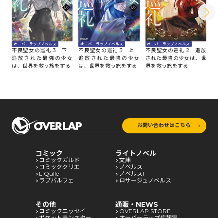
オーバーラップノベルス
オーバーラップノベルス
オーバーラップノベルス
オ
不良聖女の巡礼 3 下
不良聖女の巡礼 3 上
不良聖女の巡礼 2 追放
不
追放された最強の少女
追放された最強の少女
された最強の少女は、世
さ
は、世界を救う旅をする
は、世界を救う旅をする
界を救う旅をする
界
お問い合わせはこちら
コミック
ライトノベル
コミックガルド
文庫
コミッククリエ
ノベルス
LiQulle
ノベルスf
ラブパルフェ
ロサージュノベルス
その他
通販・NEWS
コミックエッセイ
OVERLAP STORE
ポケットモンスター
オーバーラップ広報室