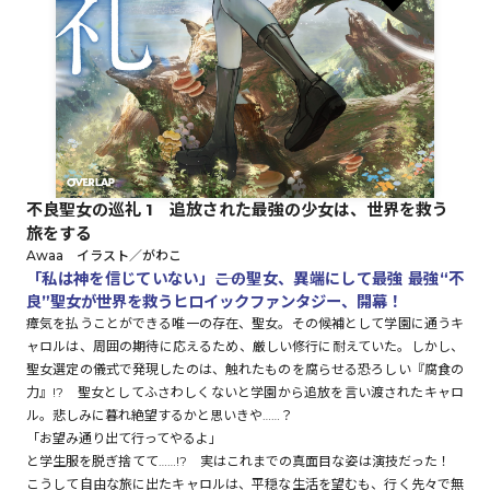
ロサージュノベルス
コミックガルド
不良聖女の巡礼 1 追放された最強の少女は、世界を救う
旅をする
コミッククリエ
Awaa イラスト／がわこ
「私は神を信じていない」――この聖女、異端にして最強 最強“不
良”聖女が世界を救うヒロイックファンタジー、開幕！
瘴気を払うことができる唯一の存在、聖女。その候補として学園に通うキ
ャロルは、周囲の期待に応えるため、厳しい修行に耐えていた。しかし、
リキューレ
聖女選定の儀式で発現したのは、触れたものを腐らせる恐ろしい『腐食の
力』!? 聖女としてふさわしくないと学園から追放を言い渡されたキャロ
ル。悲しみに暮れ絶望するかと思いきや……？
「お望み通り出て行ってやるよ」
コミックパルフェ
と学生服を脱ぎ捨てて……!? 実はこれまでの真面目な姿は演技だった！
こうして自由な旅に出たキャロルは、平穏な生活を望むも、行く先々で無