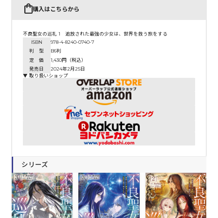
購入はこちらから
不良聖女の巡礼 1 追放された最強の少女は、世界を救う旅をする
ISBN
978-4-8240-0740-7
判 型
B6判
定 価
1,430円（税込）
発売日
2024年2月25日
▼ 取り扱いショップ
シリーズ