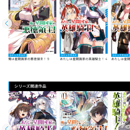
コミックガルド
コミックガルド
コミックガルド
俺は星間国家の悪徳領主！ 9
あたしは星間国家の英雄騎士！ 4
あたしは星間
シリーズ関連作品