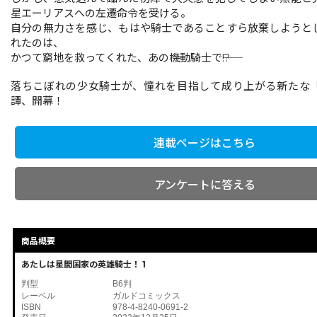
星エーリアスへの左遷命令を受ける。
自分の無力さを感じ、もはや騎士であることすら放棄しようと
れたのは、
かつて窮地を救ってくれた、あの機動騎士で――!?
落ちこぼれの少女騎士が、憧れを目指して成り上がる新たな
譚、開幕！
連載ページはこちら
アンケートに答える
商品概要
あたしは星間国家の英雄騎士！ 1
判型
B6判
レーベル
ガルドコミックス
ISBN
978-4-8240-0691-2