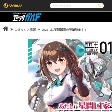
コミック
ライトノベル
コミックガルド
文庫
コミッククリエ
ノベルス
コミックス情報
あたしは星間国家の英雄騎士！ 1
LiQulle
ノベルスf
ラブパルフェ
ロサージュノベルス
その他
通販・NEWS
コミックエッセイ
OVERLAP STORE
ポケットモンスター
オーバーラップ広報室
アニメ
ゲーム
企業
会社概要
オーバーラップ文庫
オーバーラップノベルス
採用情報
アクセス
オーバーラップホールディングス
お問い合わせは
オーバーラップノベルスf
ロサージュノベルス
コミックガルド
コミッククリエ