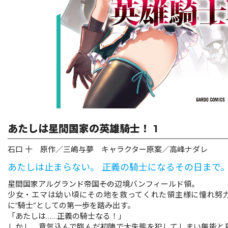
リキューレ
コミックパルフェ
コミックエッセイ
閉じる
あたしは星間国家の英雄騎士！ 1
石口 十 原作／三嶋与夢 キャラクター原案／高峰ナダレ
あたしは止まらない。 正義の騎士になるその日まで
星間国家アルグランド帝国――その辺境バンフィールド領。
少女・エマは幼い頃にその地を救ってくれた領主様に憧れ努
に“騎士”としての第一歩を踏み出す。
「あたしは……正義の騎士なる！」
しかし、意気込んで臨んだ初陣で大失態を犯してしまい無能と