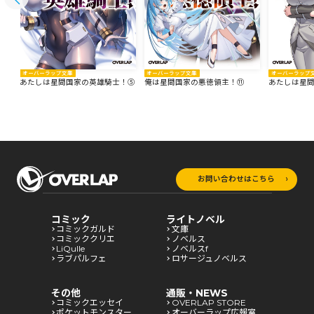
オーバーラップ文庫
オーバーラップ文庫
オーバーラップ
あたしは星間国家の英雄騎士！⑤
俺は星間国家の悪徳領主！⑪
あたしは星
お問い合わせはこちら
コミック
ライトノベル
コミックガルド
文庫
コミッククリエ
ノベルス
LiQulle
ノベルスf
ラブパルフェ
ロサージュノベルス
その他
通販・NEWS
コミックエッセイ
OVERLAP STORE
ポケットモンスター
オーバーラップ広報室