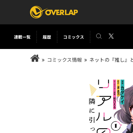
連載一覧
履歴
コミックス
コミック
ライトノベ
コミックス情報
ネットの『推し』と
コミックガルド
文庫
コミッククリエ
ノベルス
LiQulle
ノベルスf
ラブパルフェ
ロサージュノベル
オーバーラップ文庫
オーバ
コミッククリエ