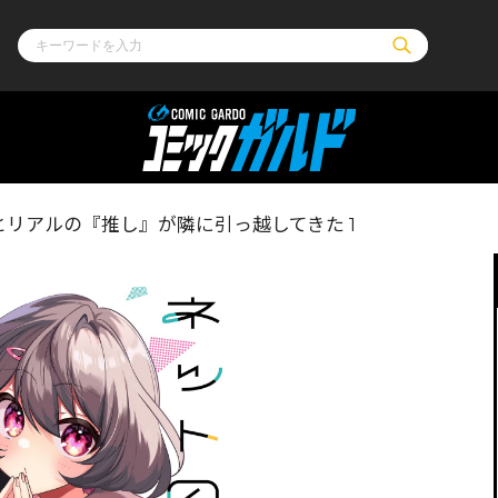
ル
その他
通販・NEW
リアルの『推し』が隣に引っ越してきた 1
コミックエッセイ
OVERLAP STOR
ポケットモンスター
オーバーラップ広
アニメ
ス
ゲーム
ーラップノベルス
オーバーラップノベルスf
ロサージュノ
リキューレ
コミックパルフェ