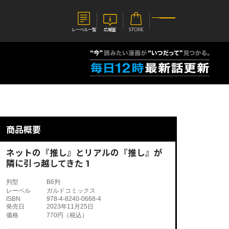
レーベル一覧
広報室
STORE
S
企業
E
会社概要
報室
採用情報
アクセス
商品概要
オーバーラップホールディングス
ベルス
コミックガルド
お問い合わせはこちら
ネットの『推し』とリアルの『推し』が
隣に引っ越してきた 1
判型
B6判
レーベル
ガルドコミックス
ISBN
978-4-8240-0668-4
コミックエッセイ
発売日
2023年11月25日
価格
770円（税込）