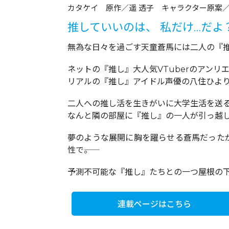
カタケイ 原作／遥 透子 キャラクター原案
推していいのは、 私だけ…だよ
無為な日々を過ごす天童蒼馬には二人の『
ネットの『推し』大人気VTuberのアンリ
リアルの『推し』アイドル声優の八住ひよ
二人への推し活を生きがいに大学生活を送る
なんと隣の部屋に『推し』の一人が引っ越し
夢のような展開に胸を躍らせる蒼馬だった
性で――。
予測不可能な『推し』たちとの一つ屋根の
連載ページはこちら