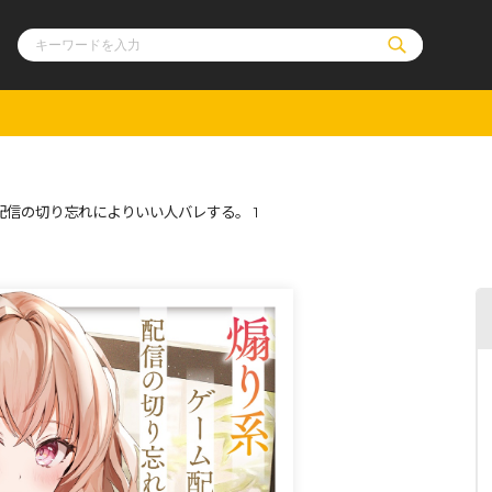
ル
その他
通販・NEW
配信の切り忘れによりいい人バレする。 1
コミックエッセイ
OVERLAP STOR
ポケットモンスター
オーバーラップ広
アニメ
ス
ゲーム
ーラップノベルス
オーバーラップノベルスf
ロサージュノ
リキューレ
コミックパルフェ