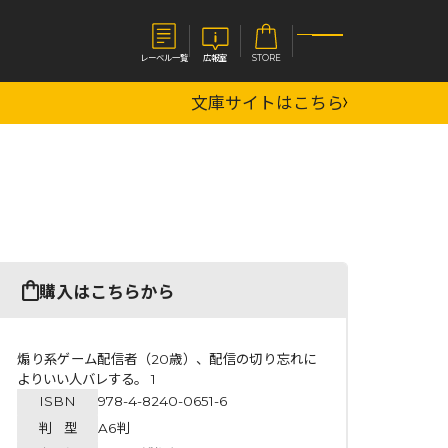
レーベル一覧
広報室
STORE
文庫サイトはこちら
S
企業
E
会社概要
報室
採用情報
アクセス
オーバーラップホールディングス
ベルス
コミックガルド
購入はこちらから
お問い合わせはこちら
煽り系ゲーム配信者（20歳）、配信の切り忘れに
よりいい人バレする。 1
ISBN
978-4-8240-0651-6
コミックエッセイ
判 型
A6判