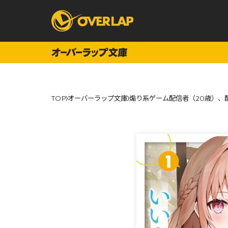
コミック
ライトノベ
TOP
オーバーラップ文庫
煽り系ゲーム配信者（20歳）、
コミックガルド
文庫
コミッククリエ
ノベルス
LiQulle
ノベルスf
ラブパルフェ
ロサージュノベル
オーバーラップ文庫
オーバ
コミッククリエ