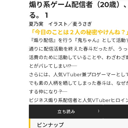
煽り系ゲーム配信者（20歳）
る。 1
夏乃実 イラスト／麦うさぎ
「今日のことは２人の秘密やけんね？
『煽り配信』を行う『鬼ちゃん』として活動
通りに配信活動を終えた春斗だったが、うっ
活費のために活動していることや、わざわざ
とがバレてしまい――!?
さらには、人気VTuber兼プロゲーマーとし
でも素の人柄を晒してしまった春斗は、なぜ
する仲になり――？
ビジネス煽り系配信者と人気VTuberヒロイ
立ち読み
ピンナップ