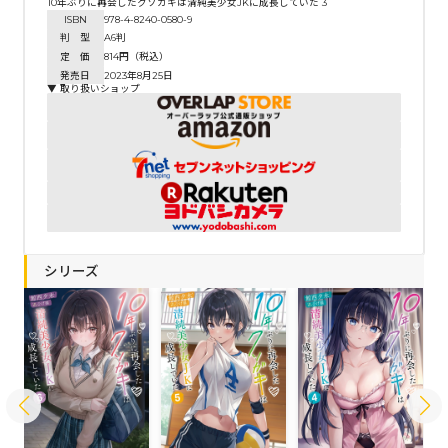
10年ぶりに再会したクソガキは清純美少女JKに成長していた 3
ISBN
978-4-8240-0580-9
判 型
A6判
定 価
814円（税込）
発売日
2023年8月25日
▼ 取り扱いショップ
シリーズ