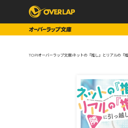
コミック
ライトノベ
TOP
オーバーラップ文庫
ネットの『推し』とリアルの『推
コミックガルド
文庫
コミッククリエ
ノベルス
LiQulle
ノベルスf
ラブパルフェ
ロサージュノベル
オーバーラップ文庫
オーバ
コミッククリエ