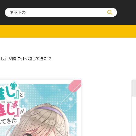
ル
その他
通販・NEW
し』が隣に引っ越してきた 2
コミックエッセイ
OVERLAP STOR
ポケットモンスター
オーバーラップ広
アニメ
ス
ゲーム
ーラップノベルス
オーバーラップノベルスf
ロサージュノ
リキューレ
コミックパルフェ