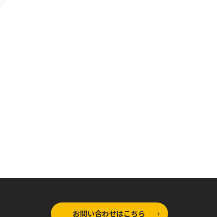
コミックガルド
ネットの『推し』とリア
ルの『推し』が隣に引っ
越してきた 1
お問い合わせはこちら