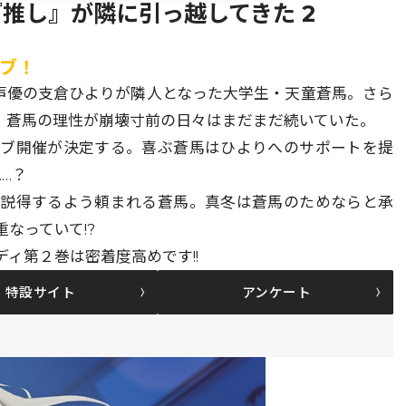
推し』が隣に引っ越してきた 2
イブ！
ル声優の支倉ひよりが隣人となった大学生・天童蒼馬。さら
、蒼馬の理性が崩壊寸前の日々はまだまだ続いていた。
イブ開催が決定する。喜ぶ蒼馬はひよりへのサポートを提
…？
を説得するよう頼まれる蒼馬。真冬は蒼馬のためならと承
なっていて!?
ィ第２巻は密着度高めです!!
特設サイト
アンケート