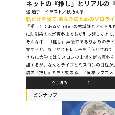
ネットの『推し』とリアルの『
遥 透子 イラスト／秋乃える
私だけを見て―― あなたのためのソロラ
『推し』であるVTuberの林城静とアイド
に幼馴染の水瀬真冬までもが引っ越してきて
そんな中、『推し』声優であるひよりのラ
案すると、なぜかストレッチを手伝わされて…
さらに大学ではミスコンの出場を断る真冬
諾するが、なんとライブとミスコンの日程が重
隣の『推し』たちと始まる、半同棲ラブコメデ
立ち読み
ピンナップ