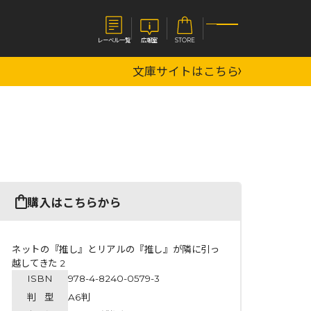
レーベル一覧
広報室
STORE
文庫サイトはこちら
S
企業
E
会社概要
報室
採用情報
アクセス
オーバーラップホールディングス
ベルス
コミックガルド
購入はこちらから
お問い合わせはこちら
ネットの『推し』とリアルの『推し』が隣に引っ
越してきた 2
ISBN
978-4-8240-0579-3
コミックエッセイ
判 型
A6判