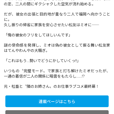
の定、二人の間にギクシャクした空気が流れ始める。
だが、彼女の出張と目的地が重なり二人で福岡へ向かうこと
コミックエッセイ
に。
久し振りの帰省に家族を安心させたい松友はミオに――
閉じる
「俺の――彼女のフリをしてほしいんです」
謎の使命感を発揮し、ミオは偽の彼女として振る舞い松友家
はてんやわんやの大騒ぎ。
「これはもう…勢いでどうにかしていくっ!!」
いつもの〝完璧モード〟で家族と打ち解けたミオだったが、
一通の着信が二人の関係に暗雲をもたらし……!?
元・社畜と〝隣のお姉さん〟のお仕事ラブコメ最終幕！
連載ページはこちら