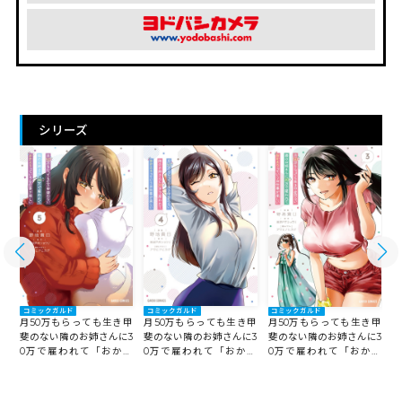
シリーズ
コミックガルド
コミックガルド
コミックガルド
月50万もらっても生き甲
甲
月50万もらっても生き甲
月50万もらっても生き甲
月
斐のない隣のお姉さんに3
3
斐のない隣のお姉さんに3
斐のない隣のお姉さんに3
斐
0万で雇われて「おかえ
え
0万で雇われて「おかえ
0万で雇われて「おかえ
り」って言うお仕事が楽
楽
り」って言うお仕事が楽
り」って言うお仕事が楽
しい 4
しい 5
しい 3
し