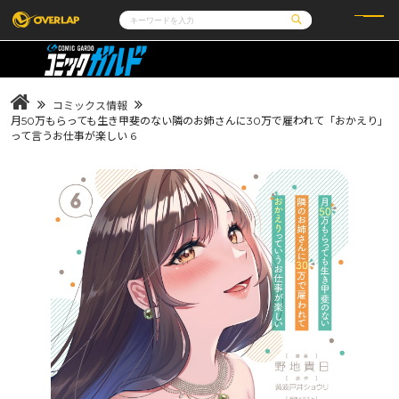
コミック
ライトノベル
コミックガルド
文庫
コミッククリエ
ノベルス
コミックス情報
LiQulle
ノベルスf
ラブパルフェ
ロサージュノベルス
月50万もらっても生き甲斐のない隣のお姉さんに30万で雇われて「おかえり」
その他
通販・NEWS
って言うお仕事が楽しい 6
コミックエッセイ
OVERLAP STORE
ポケットモンスター
オーバーラップ広報室
アニメ
ゲーム
企業
会社概要
オーバーラップ文庫
採用情報
アクセス
オーバーラップホールディングス
お問い合わせはこちら
オーバーラップノベルス
オーバーラップノベルスf