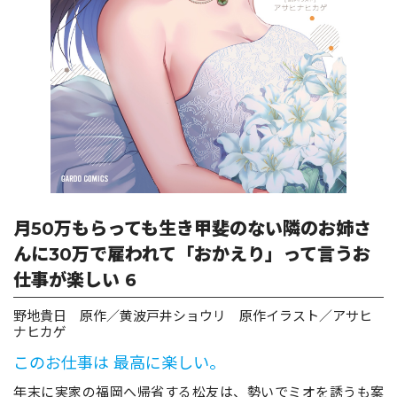
ロサージュノベルス
コミックガルド
コミッククリエ
月50万もらっても生き甲斐のない隣のお姉さ
んに30万で雇われて「おかえり」って言うお
仕事が楽しい 6
リキューレ
野地貴日 原作／黄波戸井ショウリ 原作イラスト／アサヒ
ナヒカゲ
このお仕事は 最高に楽しい。
コミックパルフェ
年末に実家の福岡へ帰省する松友は、勢いでミオを誘うも案