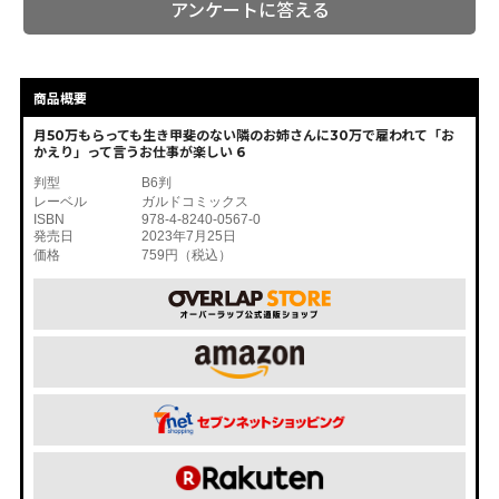
アンケートに答える
商品概要
月50万もらっても生き甲斐のない隣のお姉さんに30万で雇われて「お
かえり」って言うお仕事が楽しい 6
判型
B6判
レーベル
ガルドコミックス
ISBN
978-4-8240-0567-0
発売日
2023年7月25日
価格
759円（税込）