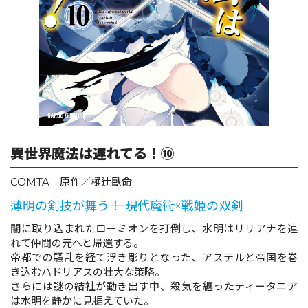
ロサージュノベルス
コミックガルド
異世界魔法は遅れてる！⑩
コミッククリエ
COMTA 原作／樋辻臥命
薄明の剣技が舞う――！ 現代魔術×戦姫の双剣
リキューレ
闇に取り込まれたローミオンを打倒し、水明はリリアナを連
れて仲間の元へと帰還する。
帝都での騒乱を経て浮き彫りとなった、アステルと帝国を巻
き込むハドリアスの壮大な策略。
さらには謎の結社が動き出す中、殺気を纏ったティータニア
コミックパルフェ
は水明を静かに見据えていた。