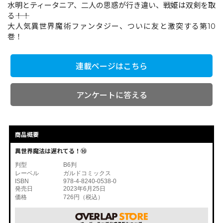
水明とティータニア、二人の思惑が行き違い、戦姫は双剣を取
る――！！
大人気異世界魔術ファンタジー、ついに友と激突する第10
コミックエッセイ
巻！
閉じる
連載ページはこちら
アンケートに答える
商品概要
異世界魔法は遅れてる！⑩
判型
B6判
レーベル
ガルドコミックス
ISBN
978-4-8240-0538-0
発売日
2023年6月25日
価格
726円（税込）