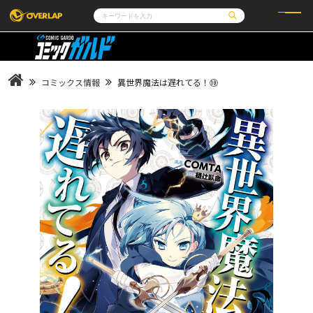
コミック
ライトノベル
コミックガルド
文庫
コミッククリエ
ノベルス
コミックス情報
異世界魔法は遅れてる！⑩
LiQulle
ノベルスf
ラブパルフェ
ロサージュノベルス
その他
通販・NEWS
コミックエッセイ
OVERLAP STORE
ポケットモンスター
オーバーラップ広報室
アニメ
ゲーム
企業
会社概要
オーバーラップ文庫
採用情報
アクセス
オーバーラップホールディングス
お問い合わせはこちら
オーバーラップノベルス
オーバーラップノベルスf