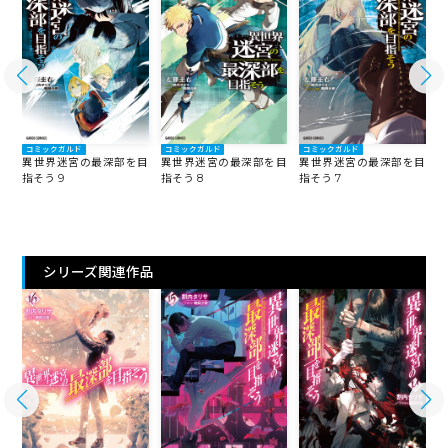
コミックガルド
コミックガルド
コミックガルド
異世界迷宮の最深部を目
異世界迷宮の最深部を目
異世界迷宮の最深部を目
指そう 9
指そう 8
指そう 7
指
シリーズ関連作品