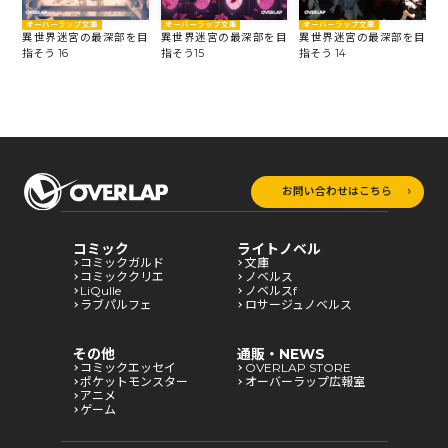
オーバーラップ文庫
オーバーラップ文庫
オーバーラップ文庫
異世界迷宮の最深部を目
異世界迷宮の最深部を目
異世界迷宮の最深部を目
指そう 16
指そう15
指そう 14
指
お問い合わせはこちら
コミック
ライトノベル
コミックガルド
文庫
コミッククリエ
ノベルス
LiQulle
ノベルスf
ラブパルフェ
ロサージュノベルス
その他
通販・NEWS
コミックエッセイ
OVERLAP STORE
ポケットモンスター
オーバーラップ広報室
アニメ
ゲーム