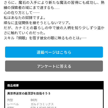
さらに、魔石の入手により新たな魔法の習得にも成功し、熟
練の探索者の域にまで達するも……
心の在り方として――
コミックエッセイ
私はあなたの奴隷ですよ。
頑なに主従関係を崩そうとしないマリア。
閉じる
だが、カナミとの暮らしの中で彼の人柄を知り少しずつ温か
さに触れていくのだった。
スキル『炯眼』を宿す彼女の眼に映るものとは――。
連載ページはこちら
アンケートに答える
商品概要
異世界迷宮の最深部を目指そう 5
判型
B6判
レーベル
ガルドコミックス