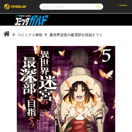
コミック
ライトノベル
コミックガルド
文庫
コミッククリエ
ノベルス
コミックス情報
異世界迷宮の最深部を目指そう 5
LiQulle
ノベルスf
ラブパルフェ
ロサージュノベルス
その他
通販・NEWS
コミックエッセイ
OVERLAP STORE
ポケットモンスター
オーバーラップ広報室
アニメ
ゲーム
企業
会社概要
オーバーラップ文庫
採用情報
アクセス
オーバーラップホールディングス
お問い合わせはこちら
オーバーラップノベルス
オーバーラップノベルスf