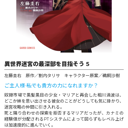
ロサージュノベルス
コミックガルド
異世界迷宮の最深部を目指そう 5
コミッククリエ
左藤圭右 原作／割内タリサ キャラクター原案／鵜飼沙樹
ご主人様―― 私でも貴方の力になれますか？
リキューレ
奴隷市場で黒髪黒目の少女・マリアと再会した相川渦波は、
どこか妹を思い出させる彼女のことがどうしても気に掛かり、
迷宮攻略の仲間に引き入れる。
死と隣り合わせの探索を拒否するマリアだったが、カナミの
経験値が分配されるPTシステムによって図らずもレベル上げ
コミックパルフェ
は加速度的に進んでいく。