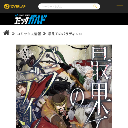
コミック
ライトノベル
コミックガルド
文庫
コミッククリエ
ノベルス
コミックス情報
最果てのパラディンXI
LiQulle
ノベルスf
ラブパルフェ
ロサージュノベルス
その他
通販・NEWS
コミックエッセイ
OVERLAP STORE
ポケットモンスター
オーバーラップ広報室
アニメ
ゲーム
企業
会社概要
オーバーラップ文庫
採用情報
アクセス
オーバーラップホールディングス
お問い合わせはこちら
オーバーラップノベルス
オーバーラップノベルスf