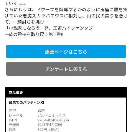
ていく……。
さらにルゥは、ドワーフを侮辱するかのように玉座に腰を掛
けていた悪魔スカラバエウスに相対し、山の民の誇りを懸け
コミックエッセイ
て、一騎討ちを挑む――
「小説家になろう」発、王道ハイファンタジー
閉じる
一族の矜持を取り戻す第11巻!!
連載ページはこちら
アンケートに答える
商品概要
最果てのパラディンXI
判型
B6判
レーベル
ガルドコミックス
ISBN
978-4-8240-0482-6
発売日
2023年4月25日
価格
792円（税込）