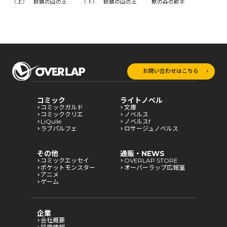
〈上〉 鉄錆の山の王
〈下〉 鉄錆の山の王
獣の森の射手
死
お問い合わせはこちら
コミック
ライトノベル
コミックガルド
文庫
コミッククリエ
ノベルス
LiQulle
ノベルスf
ラブパルフェ
ロサージュノベルス
その他
通販・NEWS
コミックエッセイ
OVERLAP STORE
ポケットモンスター
オーバーラップ広報室
アニメ
ゲーム
企業
会社概要