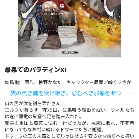
ロサージュノベルス
コミックガルド
最果てのパラディンXI
コミッククリエ
奥橋 睦 原作／柳野かなた キャラクター原案／輪くすさが
一族の熱き魂を受け継ぎ、忌むべき邪悪を断つ――
リキューレ
山の民が汝を討ち果たさん！
エルフが暮らす〝花の国〟に巣喰う魔獣を祓い、ウィルたち
は遂に邪竜の巣窟へ足を踏み入れた。
邪竜の重圧と瘴気に怯む一行だったが、悪魔に敗れ、不死者
になってもなお戦い続けるドワーフたちと邂逅。
コミックパルフェ
ドワーフの王の末裔としてルゥは彼らを安らかな眠りへと導い