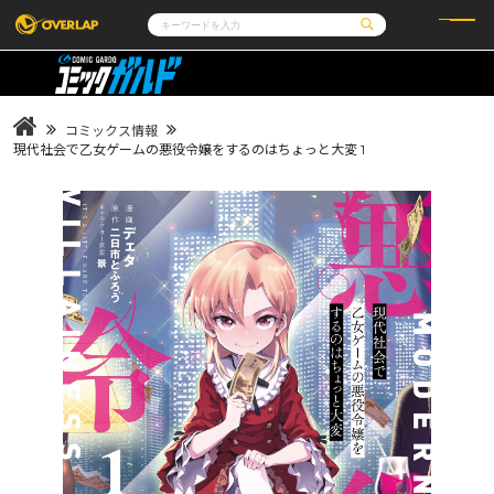
コミック
ライトノベル
コミックガルド
文庫
コミッククリエ
ノベルス
コミックス情報
LiQulle
ノベルスf
ラブパルフェ
ロサージュノベルス
現代社会で乙女ゲームの悪役令嬢をするのはちょっと大変 1
その他
通販・NEWS
コミックエッセイ
OVERLAP STORE
ポケットモンスター
オーバーラップ広報室
アニメ
ゲーム
企業
会社概要
オーバーラップ文庫
採用情報
アクセス
オーバーラップホールディングス
お問い合わせはこちら
オーバーラップノベルス
オーバーラップノベルスf