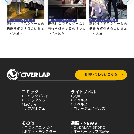
オーバーラップノベルス
オーバーラップノベルス
オーバーラップノベルス
の
現代社会で乙女ゲームの
現代社会で乙女ゲームの
現代社会で乙女ゲームの
ょ
悪役令嬢をするのはちょ
悪役令嬢をするのはちょ
悪役令嬢をするのはちょ
っと大変 7
っと大変 6
っと大変 5
っ
お問い合わせはこちら
コミック
ライトノベル
コミックガルド
文庫
コミッククリエ
ノベルス
LiQulle
ノベルスf
ラブパルフェ
ロサージュノベルス
その他
通販・NEWS
コミックエッセイ
OVERLAP STORE
ポケットモンスター
オーバーラップ広報室