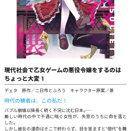
ロサージュノベルス
コミックガルド
コミッククリエ
現代社会で乙女ゲームの悪役令嬢をするのは
ちょっと大変 1
デェタ 原作／二日市とふろう キャラクター原案／景
リキューレ
時代の勝者は、この私だ！
バブル崩壊以降長く続く不況に沈む日本――。
厳しい時代の中で不遇に喘ぐ女性が、失意のうちに命を落と
コミックパルフェ
した。
しかし彼女の運命はそこで終わらず、目を覚ますと“現代”を舞