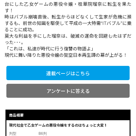
台にした乙女ゲームの悪役令嬢・桂華院瑠奈に転生を果た
す！
時はバブル崩壊直後、転生からほどなくして生家が危機に瀕
コミックエッセイ
するも、前世の知識を駆使して平成の一大特需“ITバブル”に乗
ることに成功。
閉じる
莫大な利益を手にした瑠奈は、破滅の運命を回避――したはずだ
った･･･。
「これは、私達が時代に行う復讐の物語よ」
現代に舞い降りた悪役令嬢の架空日本再生譚の幕が上がる！
連載ページはこちら
アンケートに答える
商品概要
現代社会で乙女ゲームの悪役令嬢をするのはちょっと大変 1
判型
B6判