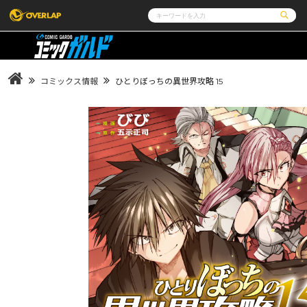
コミック
ライトノベル
コミックガルド
文庫
コミッククリエ
ノベルス
コミックス情報
ひとりぼっちの異世界攻略 15
LiQulle
ノベルスf
ラブパルフェ
ロサージュノベルス
その他
通販・NEWS
コミックエッセイ
OVERLAP STORE
ポケットモンスター
オーバーラップ広報室
アニメ
ゲーム
企業
会社概要
オーバーラップ文庫
オーバーラップノベルス
オーバー
採用情報
アクセス
オーバーラップホールディングス
お問い合
ロサージュノベルス
コミックガルド
コミ
リキューレ
コミックパルフェ
コミ
閉じる