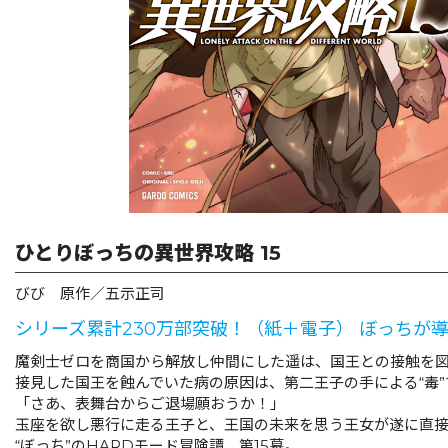
ひとりぼっちの異世界攻略 15
びび 原作／五示正司
シリーズ累計230万部突破！（紙＋電子） ぼっちが
魔剣士ゼロを商国から解放し仲間にした遥は、国王との接触を
接見した国王を蝕んでいた病の原因は、第二王子の手による“毒”
「さあ、表舞台からご退場願おうか！」
玉座を欲し悪行に走る王子と、王国の未来を思う王女が遂に直接対
“ぼっち”のHARDモード冒険譚、第15幕。