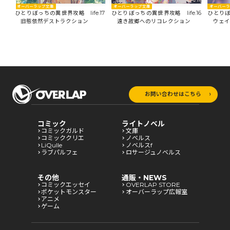
オーバーラップ文庫
オーバー
オーバーラップ文庫
18
ひとりぼっちの異世界攻略 life.17
ひとりぼ
ひとりぼっちの異世界攻略 life.16
旧態依然デストラクション
ウェイ
遠き故郷へのリコレクション
お問い合わせはこちら
コミック
ライトノベル
コミックガルド
文庫
コミッククリエ
ノベルス
LiQulle
ノベルスf
ラブパルフェ
ロサージュノベルス
その他
通販・NEWS
コミックエッセイ
OVERLAP STORE
ポケットモンスター
オーバーラップ広報室
アニメ
ゲーム