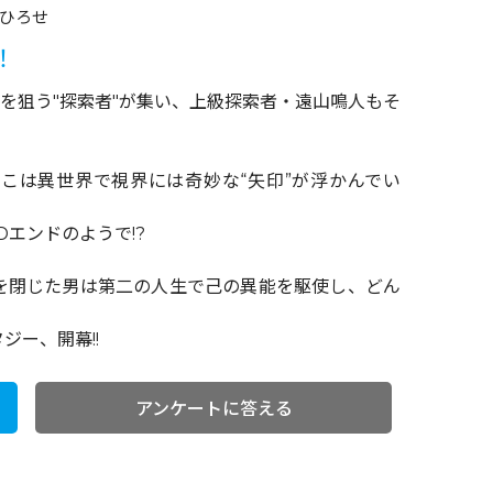
ひろせ
！
金を狙う"探索者"が集い、上級探索者・遠山鳴人もそ
こは異世界で視界には奇妙な“矢印”が浮かんでい
エンドのようで!?
を閉じた男は第二の人生で己の異能を駆使し、どん
ー、開幕!!
アンケートに答える