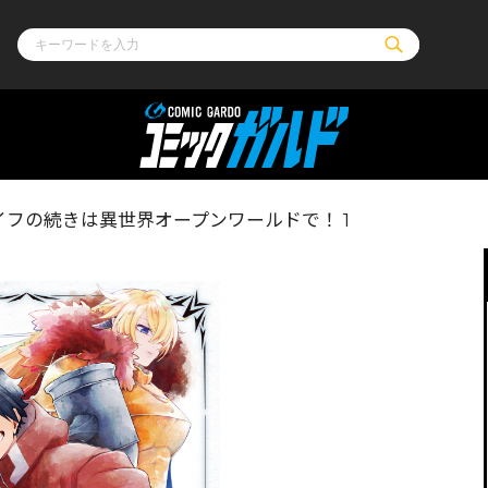
ル
その他
通販・NEW
フの続きは異世界オープンワールドで！ 1
コミックエッセイ
OVERLAP STOR
ポケットモンスター
オーバーラップ広
アニメ
ス
ゲーム
ーラップノベルス
オーバーラップノベルスf
ロサージュノ
リキューレ
コミックパルフェ