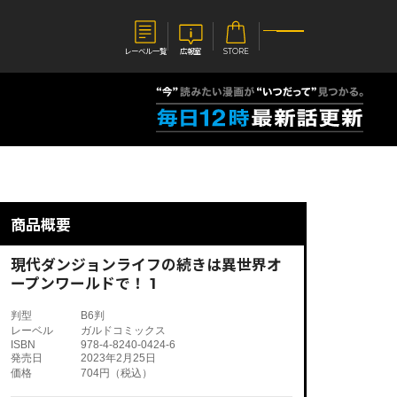
レーベル一覧
広報室
STORE
S
企業
E
会社概要
報室
採用情報
アクセス
商品概要
オーバーラップホールディングス
ベルス
コミックガルド
お問い合わせはこちら
現代ダンジョンライフの続きは異世界オ
ープンワールドで！ 1
判型
B6判
レーベル
ガルドコミックス
ISBN
978-4-8240-0424-6
コミックエッセイ
発売日
2023年2月25日
価格
704円（税込）