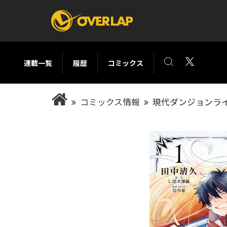
連載一覧
履歴
コミックス
コミック
ライトノベ
コミックス情報
現代ダンジョンライ
コミックガルド
文庫
コミッククリエ
ノベルス
LiQulle
ノベルスf
ラブパルフェ
ロサージュノベル
オーバーラップ文庫
オーバ
コミッククリエ