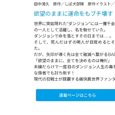
田中清久 原作／しば犬部隊 原作イラスト／
欲望のままに運命をもブチ壊す
世界に突如現れた"ダンジョン"には一攫千
の一人として活躍し、名を馳せていた。
ダンジョンで命を落とすその日までは……。
そして、死んだはずの鳴人が目覚めるとそ
た。
だが、矢印が導く先は全て破滅へ繋がるBAD
「欲望のままに、全てを決めるのは――俺だ」
未練だらけで一度目のダンジョン人生の幕
な強者でも討ち倒す！
現代の狂戦士が蹂躙する痛快異世界ファンタジ
連載ページはこちら