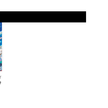
イ
オ
！