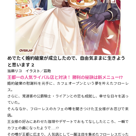
ロサージュノベルス
コミックガルド
めでたく婚約破棄が成立したので、自由気ままに生きよう
と思います 2
コミッククリエ
当麻リコ イラスト／茲助
王都一の人気ライバル店と対決！ 勝利の秘訣は新メニュー!?
婚約破棄の慰謝料を元手に、カフェオープンという夢を叶えたフローレ
ス。
さらに、常連客の公爵騎士・ライアンとの恋も成就し、幸せな日々を送っ
リキューレ
ていた。
そんななか、フローレスのカフェの噂を聞きつけた王女様がお忍びで来
店。
王女様の好みにあわせた珈琲やデザートでおもてなししたところ、一瞬で
コミックパルフェ
カフェの虜になったようで……!?
その噂が王都に広まり、人気店として一層注目を集めたフローレスだった