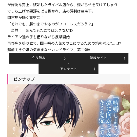
が――好調な売上に嫉妬したライバル店から、嫌がらせを受けてしまう!!
でっち上げの悪評をばら撒かれ、店の評判は急降下。
閑古鳥が鳴く事態に！
コミックエッセイ
「それでも、勝つまでやるのがフローレスだろう？」
「当然！ 転んでもただでは起きないわ」
閉じる
ライアン達の手も借りながら――反撃開始!!
再び店を盛り立て、国一番の人気カフェにするための策を考えて……!?
超前向き令嬢の気ままなセカンドライフ、第二弾!!
立ち読み
特設サイト
アンケート
ピンナップ