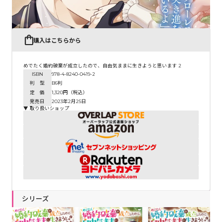
購入はこちらから
めでたく婚約破棄が成立したので、自由気ままに生きようと思います 2
ISBN
978-4-8240-0419-2
判 型
B6判
定 価
1,320円（税込）
発売日
2023年2月25日
▼ 取り扱いショップ
シリーズ