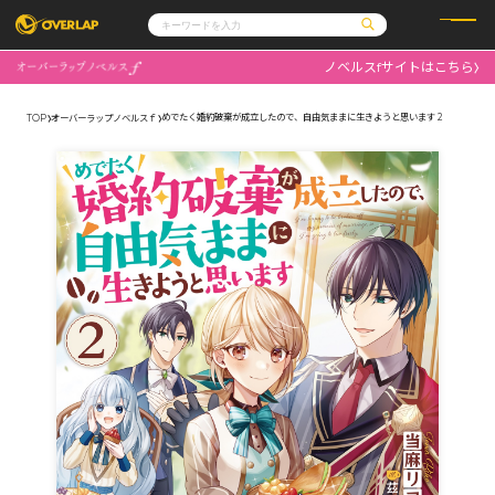
ノベルスfサイトはこちら
コミック
ライトノベル
コミックガルド
文庫
めでたく婚約破棄が成立したので、自由気ままに生きようと思います 2
TOP
オーバーラップノベルスｆ
コミッククリエ
ノベルス
LiQulle
ノベルスf
ラブパルフェ
ロサージュノベルス
その他
通販・NEWS
コミックエッセイ
OVERLAP STORE
ポケットモンスター
オーバーラップ広報室
アニメ
ゲーム
企業
会社概要
オーバーラップ文庫
採用情報
アクセス
オーバーラップホールディングス
お問い合わせはこちら
オーバーラップノベルス
オーバーラップノベルスf