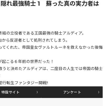
隠れ最強騎士 1 蘇った真の実力者は
終結の立役者である王国最強の騎士アルディア。
由から反逆者として処刑されてしまう。
ってくれた、帝国皇女ヴァルトルーネを救えなかった後悔
が起こる６年前の世界だった！
救うと決めたアルディアは、二度目の人生では帝国の騎士
！
行転生ファンタジー開戦!!
特設サイト
アンケート