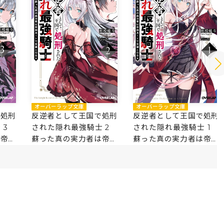
オーバーラップ文庫
オーバーラップ文庫
で処刑
反逆者として王国で処刑
反逆者として王国で処刑
士 3
された隠れ最強騎士 2
された隠れ最強騎士 1
は帝国
蘇った真の実力者は帝国
蘇った真の実力者は帝国
ルートで英雄となる
ルートで英雄となる