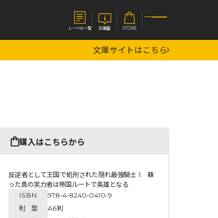
レーベル一覧
広報室
STORE
文庫サイトはこちら
S
企業
E
会社概要
報室
採用情報
アクセス
オーバーラップホールディングス
ベルス
コミックガルド
購入はこちらから
お問い合わせはこちら
反逆者として王国で処刑された隠れ最強騎士 1 蘇
った真の実力者は帝国ルートで英雄となる
ISBN
978-4-8240-0410-9
コミックエッセイ
判 型
A6判