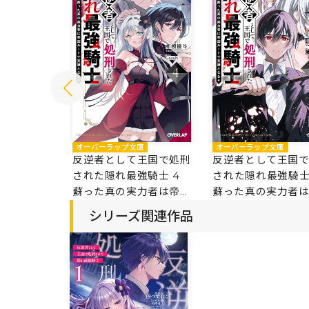
庫
オーバーラップ文庫
オーバーラップ文庫
王国で処刑
反逆者として王国で処刑
反逆者として王国
強騎士 5
された隠れ最強騎士 4
された隠れ最強騎
力者は帝国
蘇った真の実力者は帝国
蘇った真の実力者
となる
ルートで英雄となる
ルートで英雄となる
シリーズ関連作品