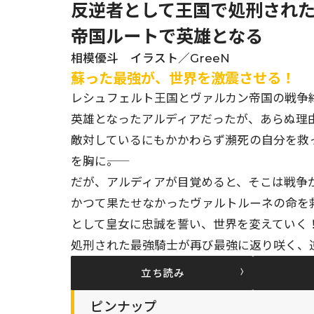
反逆者として王国で処刑された
帝国ルートで英雄となる
相模優斗 イラスト／GreeN
蘇った最強が、世界を激震させる！
レシュフェルト王国とヴァルカン帝国の戦争
英雄となったアルディアだったが、あらぬ理
敵対しているにもかかわらず瀕死の自分を救
を胸に――。
だが、アルディアが目覚めると、そこは戦争
かつて果たせなかったヴァルトルーネの命を
として皇女に忠誠を誓い、世界を変えていく
処刑された最強騎士が再び最強に返り咲く、逆
立ち読み
ピンナップ