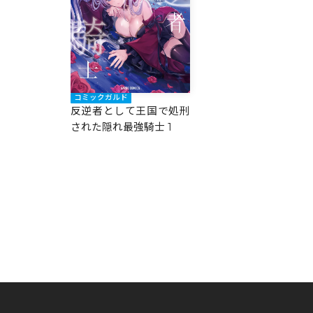
コミックガルド
反逆者として王国で処刑
された隠れ最強騎士 1