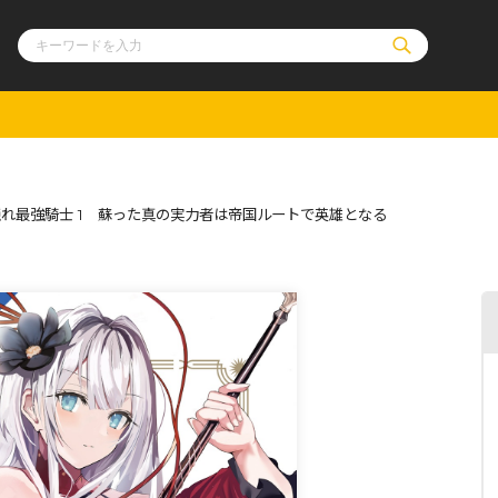
ル
その他
通販・NEW
れ最強騎士 1 蘇った真の実力者は帝国ルートで英雄となる
コミックエッセイ
OVERLAP STOR
ポケットモンスター
オーバーラップ広
アニメ
ス
ゲーム
ーラップノベルス
オーバーラップノベルスf
ロサージュノ
リキューレ
コミックパルフェ