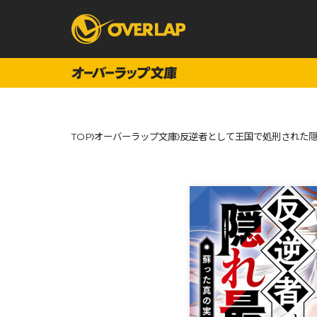
コミック
ライトノベ
TOP
オーバーラップ文庫
反逆者として王国で処刑された隠
コミックガルド
文庫
コミッククリエ
ノベルス
LiQulle
ノベルスf
ラブパルフェ
ロサージュノベル
オーバーラップ文庫
オーバ
コミッククリエ