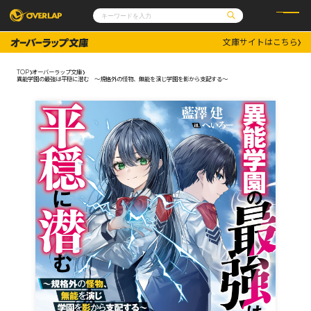
文庫サイトはこちら
コミック
ライトノベル
コミックガルド
文庫
TOP
オーバーラップ文庫
コミッククリエ
ノベルス
異能学園の最強は平穏に潜む ～規格外の怪物、無能を演じ学園を影から支配する～
LiQulle
ノベルスf
ラブパルフェ
ロサージュノベルス
その他
通販・NEWS
コミックエッセイ
OVERLAP STORE
ポケットモンスター
オーバーラップ広報室
アニメ
ゲーム
企業
会社概要
オーバーラップ文庫
採用情報
アクセス
オーバーラップホールディングス
お問い合わせはこちら
オーバーラップノベルス
オーバーラップノベルスf