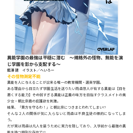
ロサージュノベルス
コミックガルド
異能学園の最強は平穏に潜む ～規格外の怪物、無能を演
じ学園を影から支配する～
コミッククリエ
藍澤 建 イラスト／へいろー
その怪物――測定不能
異能を人に与えることが出来る唯一の教育機関・選英学園。
ある理由から目立たず学園生活を送りたい雨森悠人が有する異能は【目を
悪くする能力】――その弱すぎる異能は正義の味方を目指すクラスメイトの美
リキューレ
少女・朝比奈霞の庇護欲を刺激。
結果、「貴方を守るわ！」と朝比奈につきまとわれてしまい!?
そんな２人の関係が気に入らないと雨森は不良生徒の標的になってしま
う。
コミックパルフェ
だが実は雨森は凡人を装うために実力を隠しており、入学前から最強の異
能を持つ特別な存在で!?