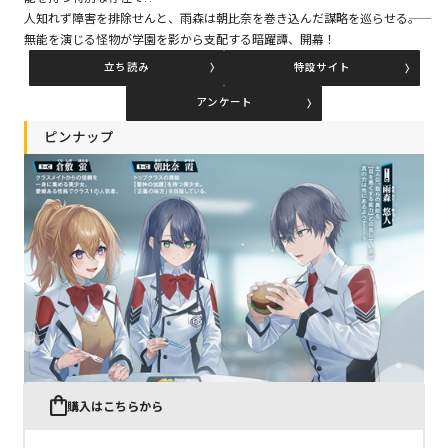
人知れず障害を排除せんと、雨森は朝比奈を巻き込んだ謀略を巡らせる――。
無能を演じる怪物が学園を影から支配する暗躍譚、開幕！
コミックエッセイ
立ち読み
特設サイト
閉じる
アンケート
ピンナップ
購入はこちらから