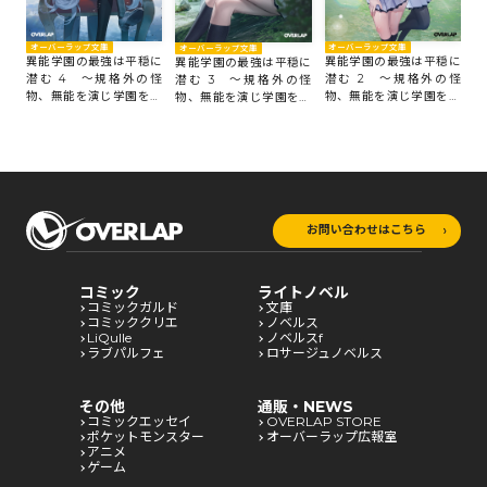
オーバーラップ文庫
オーバーラップ文庫
オ
オーバーラップ文庫
異能学園の最強は平穏に
異能学園の最強は平穏に
異
異能学園の最強は平穏に
潜む 4 ～規格外の怪
潜む 2 ～規格外の怪
潜
潜む 3 ～規格外の怪
物、無能を演じ学園を影
物、無能を演じ学園を影
無
物、無能を演じ学園を影
から支配する～
から支配する～
支
から支配する～
お問い合わせはこちら
コミック
ライトノベル
コミックガルド
文庫
コミッククリエ
ノベルス
LiQulle
ノベルスf
ラブパルフェ
ロサージュノベルス
その他
通販・NEWS
コミックエッセイ
OVERLAP STORE
ポケットモンスター
オーバーラップ広報室
アニメ
ゲーム