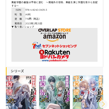
異能学園の最強は平穏に潜む ～規格外の怪物、無能を演じ学園を影から支配
する～
ISBN
978-4-8240-0409-3
判 型
A6判
定 価
715円（税込）
発売日
2023年2月25日
▼ 取り扱いショップ
シリーズ