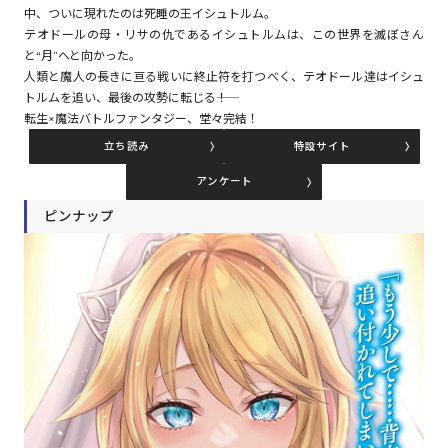
中、ついに現れたのは死睡の王イシュトルム。
テオドールの母・リサの仇であるイシュトルムは、この世界を滅ぼさん
と“月”へと向かった。
コミックエッセイ
人類と魔人の長きに亘る戦いに終止符を打つべく、テオドール達はイシュ
トルムを追い、最後の攻勢に転じる――！
閉じる
転生×魔法バトルファンタジー、堂々完結！
立ち読み
特設サイト
アンケート
ピンナップ