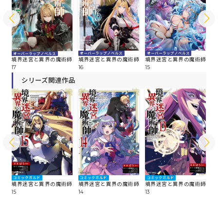
オーバーラップノベルス
オーバーラップノベルス
オ
オーバーラップノベルス
師
境界迷宮と異界の魔術師
境界迷宮と異界の魔術師
境
境界迷宮と異界の魔術師
16
15
14
17
シリーズ関連作品
コミックガルド
コミックガルド
コミックガルド
コ
師
境界迷宮と異界の魔術師
境界迷宮と異界の魔術師
境界迷宮と異界の魔術師
境
15
14
13
12