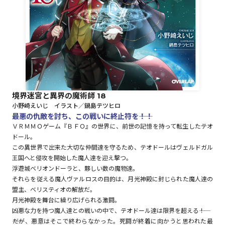
ロサージュノベルス
コミックガルド
境界迷宮と異界の魔術師 18
小野崎えいじ イラスト／鍋島テツヒロ
コミッククリエ
最悪の仇敵を討ち、この戦いに終止符を――！！
ＶＲＭＭＯゲーム『ＢＦＯ』の世界に、前世の記憶を持って転生したテオ
ドール。
この異世界で出来た大切な仲間達を守るため、テオドールはヴェルドガル
王国へと侵攻を開始した魔人達を迎え撃つ。
リキューレ
浮遊城ベリオンドーラと、夥しい数の魔物達。
それらを従える魔人ヴァルロスの目的は、月光神殿に封じられた魔人達の
盟主、ベリスティオの解放だ。
月光神殿を舞台に繰り広げられる激闘。
コミックパルフェ
凶悪な力を持つ魔人達との戦いの中で、テオドール達は限界を超える――！
――だが、悪意はそこで終わらなかった。死闘が終着に向かうと思われた最