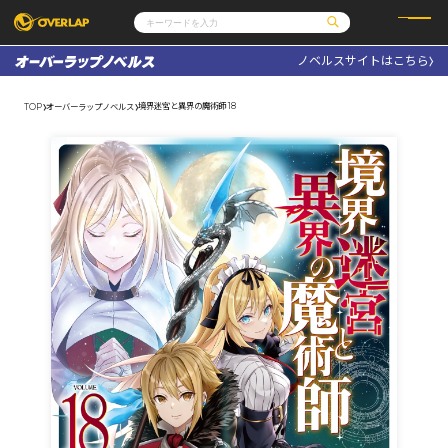
ノベルスサイトはこちら
コミック
ライトノベル
コミックガルド
文庫
境界迷宮と異界の魔術師 18
TOP
オーバーラップノベルス
コミッククリエ
ノベルス
LiQulle
ノベルスf
ラブパルフェ
ロサージュノベルス
その他
通販・NEWS
コミックエッセイ
OVERLAP STORE
ポケットモンスター
オーバーラップ広報室
アニメ
ゲーム
企業
会社概要
オーバーラップ文庫
採用情報
アクセス
オーバーラップホールディングス
お問い合わせはこちら
オーバーラップノベルス
オーバーラップノベルスf