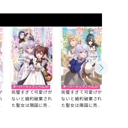
オーバーラップノベルスf
オーバーラップノベルスf
オーバーラ
が
完璧すぎて可愛げが
完璧すぎて可愛げが
完璧す
れ
ないと婚約破棄され
ないと婚約破棄され
ないと
ら
た聖女は隣国に売ら
た聖女は隣国に売ら
た聖女
れる 6
れる 5
れる 4