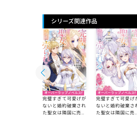
シリーズ関連作品
バーラップノベルスf
オーバーラップノベルスf
オーバーラップノベルスf
すぎて可愛げが
完璧すぎて可愛げが
完璧すぎて可愛げ
と婚約破棄され
ないと婚約破棄され
ないと婚約破棄さ
女は隣国に売ら
た聖女は隣国に売ら
た聖女は隣国に売
9
れる 8
れる 7