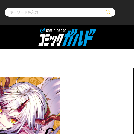
ル
その他
通販・NEW
コミックエッセイ
OVERLAP STOR
ポケットモンスター
オーバーラップ広
アニメ
ス
ゲーム
ーラップノベルス
オーバーラップノベルスf
ロサージュノ
リキューレ
コミックパルフェ