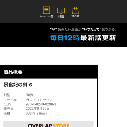
レーベル一覧
広報室
STORE
S
企業
E
会社概要
報室
採用情報
アクセス
商品概要
オーバーラップホールディングス
ベルス
コミックガルド
お問い合わせはこちら
暴食妃の剣 6
判型
B6判
レーベル
ガルドコミックス
ISBN
978-4-8240-0298-3
発売日
2022年9月25日
価格
682円（税込）
コミックエッセイ