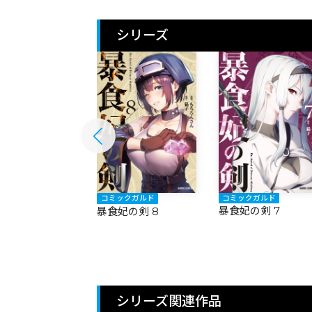
シリーズ
ックガルド
コミックガルド
コミックガルド
妃の剣 9
暴食妃の剣 7
暴食妃の剣 8
シリーズ関連作品