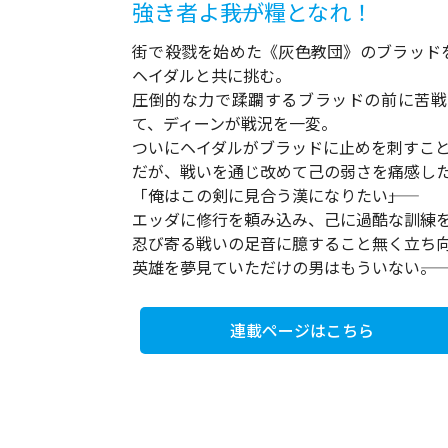
強き者よ――我が糧となれ！
街で殺戮を始めた《灰色教団》のブラッド
ヘイダルと共に挑む。
圧倒的な力で蹂躙するブラッドの前に苦戦
て、ディーンが戦況を一変。
ついにヘイダルがブラッドに止めを刺すこ
だが、戦いを通じ改めて己の弱さを痛感した
「俺はこの剣に見合う漢になりたい――」
エッダに修行を頼み込み、己に過酷な訓練
忍び寄る戦いの足音に臆すること無く立ち
英雄を夢見ていただけの男はもういない――。
連載ページはこちら