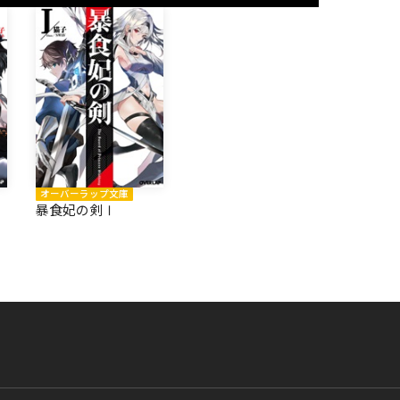
オーバーラップ文庫
暴食妃の剣Ⅰ