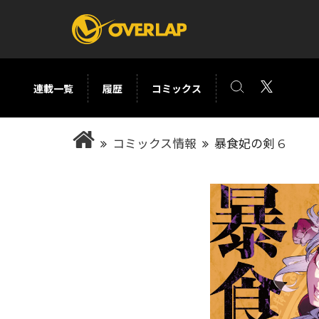
連載一覧
履歴
コミックス
コミック
ライトノベ
コミックス情報
暴食妃の剣 6
コミックガルド
文庫
コミッククリエ
ノベルス
LiQulle
ノベルスf
ラブパルフェ
ロサージュノベル
オーバーラップ文庫
オーバ
コミッククリエ