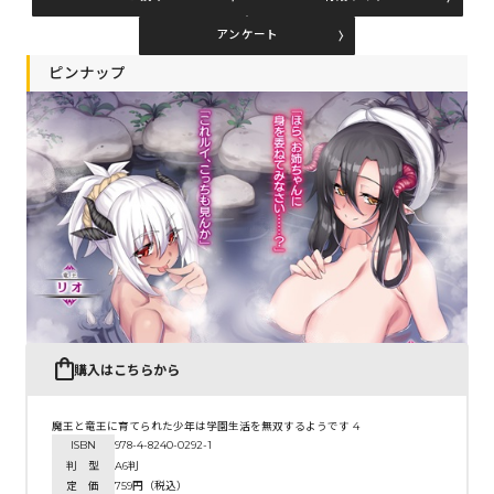
アンケート
コミックエッセイ
ピンナップ
閉じる
購入はこちらから
魔王と竜王に育てられた少年は学園生活を無双するようです 4
ISBN
978-4-8240-0292-1
判 型
A6判
定 価
759円（税込）