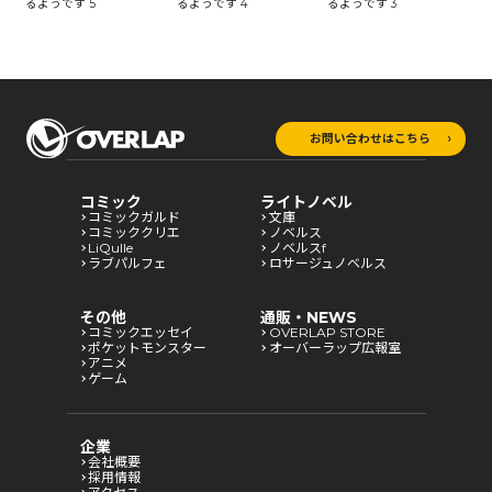
るようです 3
る
るようです 5
るようです 4
お問い合わせはこちら
コミック
ライトノベル
コミックガルド
文庫
コミッククリエ
ノベルス
LiQulle
ノベルスf
ラブパルフェ
ロサージュノベルス
その他
通販・NEWS
コミックエッセイ
OVERLAP STORE
ポケットモンスター
オーバーラップ広報室
アニメ
ゲーム
企業
会社概要
採用情報