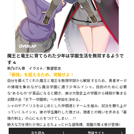
ロサージュノベルス
コミックガルド
魔王と竜王に育てられた少年は学園生活を無双するようで
す 4
コミッククリエ
熊乃げん骨 イラスト／無望菜志
「最強」を超えるため、覚醒せよ！
自分を鍛えてくれた魔王と竜王を無限牢獄から解放するため、勇者オーガ
の情報を集めながら魔法学園に通う少年ルイシャ。目的のために必要
な“あるもの”が賞品になると聞き、彼は大陸全土の学園から精鋭が集まる
リキューレ
武闘大会「天下一学園祭」への参加を決める。
シャロやアイリスをはじめとした仲間達とチームを組み、試合を勝ち上が
っていくルイシャ。彼の学生離れした強さは、強者との戦いを求める「最
強の剣士」の心にも火をつけてしまい……!?
絶大な力を得た少年によるちょっとＨな冒険譚、覚醒の第４巻が登場!!
コミックパルフェ
立ち読み
特設サイト