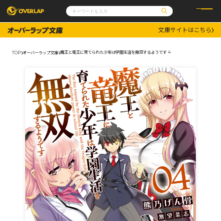
文庫サイトはこちら
コミック
ライトノベル
コミックガルド
文庫
魔王と竜王に育てられた少年は学園生活を無双するようです 4
TOP
オーバーラップ文庫
コミッククリエ
ノベルス
LiQulle
ノベルスf
ラブパルフェ
ロサージュノベルス
その他
通販・NEWS
コミックエッセイ
OVERLAP STORE
ポケットモンスター
オーバーラップ広報室
アニメ
ゲーム
企業
会社概要
オーバーラップ文庫
採用情報
アクセス
オーバーラップホールディングス
お問い合わせはこちら
オーバーラップノベルス
オーバーラップノベルスf