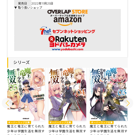
発売日
2022年11月25日
▼ 取り扱いショップ
シリーズ
オーバーラップ文庫
オ
オーバーラップ文庫
オーバーラップ文庫
魔王と竜王に育てられた
魔
た
魔王と竜王に育てられた
魔王と竜王に育てられた
少年は学園生活を無双す
少
す
少年は学園生活を無双す
少年は学園生活を無双す