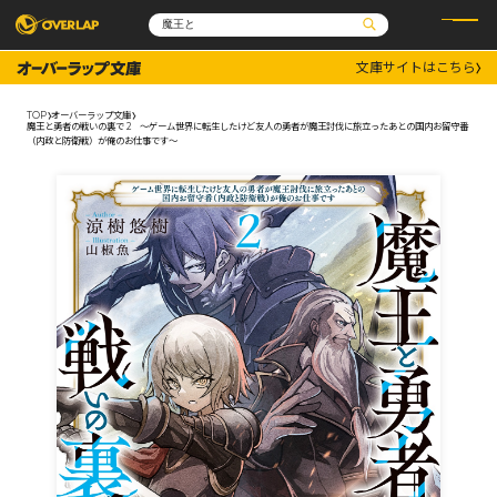
文庫サイトはこちら
コミック
ライトノベル
コミックガルド
文庫
TOP
オーバーラップ文庫
コミッククリエ
ノベルス
魔王と勇者の戦いの裏で 2 ～ゲーム世界に転生したけど友人の勇者が魔王討伐に旅立ったあとの国内お留守番
LiQulle
ノベルスf
（内政と防衛戦）が俺のお仕事です～
ラブパルフェ
ロサージュノベルス
その他
通販・NEWS
コミックエッセイ
OVERLAP STORE
ポケットモンスター
オーバーラップ広報室
アニメ
ゲーム
企業
会社概要
オーバーラップ文庫
採用情報
アクセス
オーバーラップホールディングス
お問い合わせはこちら
オーバーラップノベルス
オーバーラップノベルスf