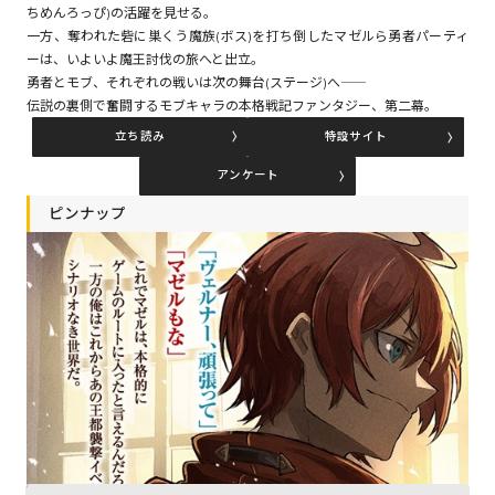
ちめんろっぴ)の活躍を見せる。
一方、奪われた砦に巣くう魔族(ボス)を打ち倒したマゼルら勇者パーティ
ーは、いよいよ魔王討伐の旅へと出立。
コミックエッセイ
勇者とモブ、それぞれの戦いは次の舞台(ステージ)へ――
伝説の裏側で奮闘するモブキャラの本格戦記ファンタジー、第二幕。
閉じる
立ち読み
特設サイト
アンケート
ピンナップ