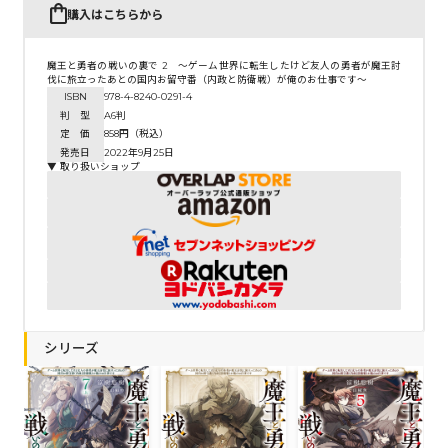
購入はこちらから
魔王と勇者の戦いの裏で 2 ～ゲーム世界に転生したけど友人の勇者が魔王討
伐に旅立ったあとの国内お留守番（内政と防衛戦）が俺のお仕事です～
ISBN
978-4-8240-0291-4
判 型
A6判
定 価
858円（税込）
発売日
2022年9月25日
▼ 取り扱いショップ
シリーズ