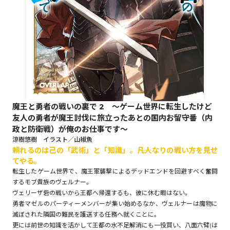
ロサージュノベルス
コミックガルド
魔王と勇者の戦いの裏で 2 ～ゲーム世界に転生したけど
友人の勇者が魔王討伐に旅立ったあとの国内お留守番（内
コミッククリエ
政と防衛戦）が俺のお仕事です～
涼樹悠樹 イラスト／山椒魚
頼れるのは己の「武術」と「知識」。――凡人なりの戦い方を見せ
てやる。
リキューレ
転生したゲーム世界で、魔王軍襲撃によるデッドエンドを回避すべく奮闘
するモブ貴族のヴェルナー。
ヴェリーザ砦の戦いから王都へ帰還するも、彼に休む暇はない。
勇者マゼルのパーティーメンバーが集い始めるなか、ヴェルナーは魔物に
コミックパルフェ
滅ぼされた隣国の難民を護送する任務へ就くことに。
更には前世の知識を活かして王都の水不足解消にも一役買い、八面六臂(は