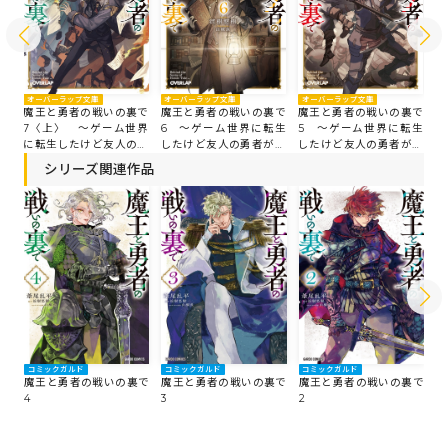
オーバーラップ文庫
オーバーラップ文庫
オーバーラップ文庫
オ
で
魔王と勇者の戦いの裏で
魔王と勇者の戦いの裏で
魔王と勇者の戦いの裏で
魔
界
7〈上〉 ～ゲーム世界
6 ～ゲーム世界に転生
5 ～ゲーム世界に転生
4
勇
に転生したけど友人の勇
したけど友人の勇者が魔
したけど友人の勇者が魔
し
た
者が魔王討伐に旅立った
王討伐に旅立ったあとの
王討伐に旅立ったあとの
王
シリーズ関連作品
内
あとの国内お留守番（内
国内お留守番（内政と防
国内お留守番（内政と防
国
仕
政と防衛戦）が俺のお仕
衛戦）が俺のお仕事です
衛戦）が俺のお仕事です
衛
事です～
～
～
～
コミックガルド
コミックガルド
コミックガルド
コ
魔王と勇者の戦いの裏で
魔王と勇者の戦いの裏で
魔王と勇者の戦いの裏で
魔
4
3
2
1