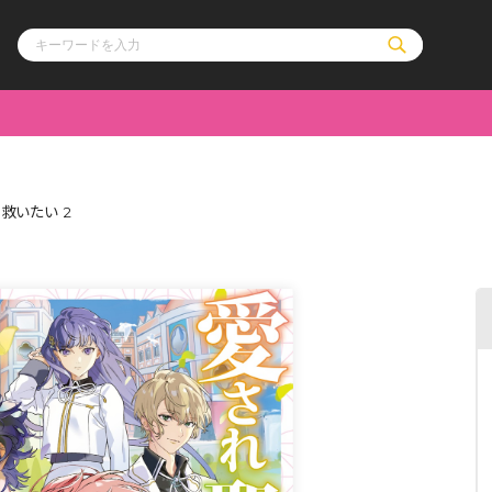
ル
その他
通販・NEW
救いたい 2
コミックエッセイ
OVERLAP STOR
ポケットモンスター
オーバーラップ広
アニメ
ス
ゲーム
ーラップノベルス
オーバーラップノベルスf
ロサージュノ
リキューレ
コミックパルフェ