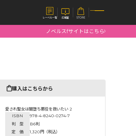
レーベル一覧
広報室
STORE
ノベルスfサイトはこちら
S
企業
E
会社概要
報室
採用情報
アクセス
オーバーラップホールディングス
ベルス
コミックガルド
購入はこちらから
お問い合わせはこちら
愛され聖女は闇堕ち悪役を救いたい 2
ISBN
978-4-8240-0274-7
コミックエッセイ
判 型
B6判
定 価
1,320円（税込）