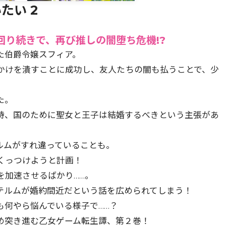
たい 2
回り続きで、再び推しの闇堕ち危機!?
た伯爵令嬢スフィア。
かけを潰すことに成功し、友人たちの闇も払うことで、少
た。
時、国のために聖女と王子は結婚するべきという主張があ
ルムがすれ違っていることも。
くっつけようと計画！
を加速させるばかり……。
テルムが婚約間近だという話を広められてしまう！
も何やら悩んでいる様子で……？
め突き進む乙女ゲーム転生譚、第２巻！