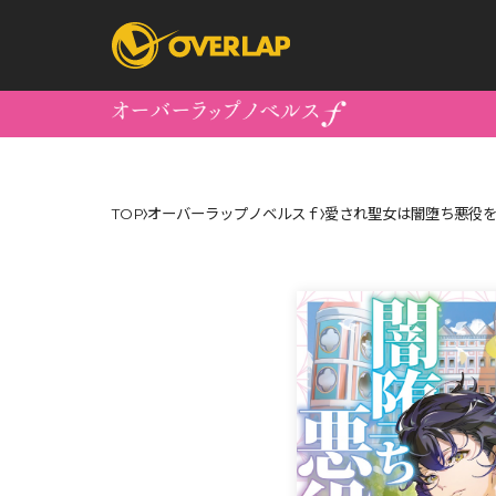
コミック
ライトノベ
TOP
オーバーラップノベルスｆ
愛され聖女は闇堕ち悪役を
コミックガルド
文庫
コミッククリエ
ノベルス
LiQulle
ノベルスf
ラブパルフェ
ロサージュノベル
オーバーラップ文庫
オーバ
コミッククリエ