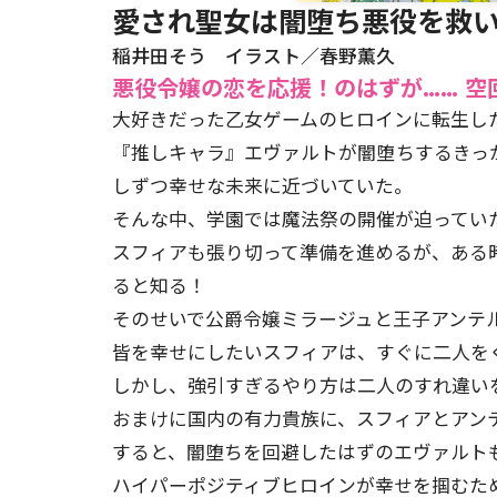
愛され聖女は闇堕ち悪役を救い
稲井田そう イラスト／春野薫久
悪役令嬢の恋を応援！のはずが…… 空
大好きだった乙女ゲームのヒロインに転生し
『推しキャラ』エヴァルトが闇堕ちするきっ
しずつ幸せな未来に近づいていた。
そんな中、学園では魔法祭の開催が迫ってい
スフィアも張り切って準備を進めるが、ある
ると知る！
そのせいで公爵令嬢ミラージュと王子アンテ
皆を幸せにしたいスフィアは、すぐに二人を
しかし、強引すぎるやり方は二人のすれ違い
おまけに国内の有力貴族に、スフィアとアン
すると、闇堕ちを回避したはずのエヴァルト
ハイパーポジティブヒロインが幸せを掴むた