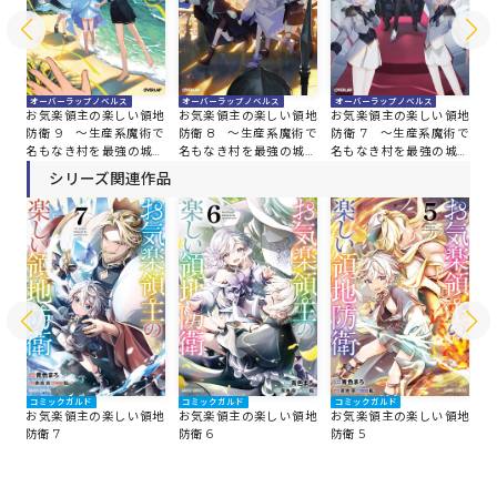
オ
オーバーラップノベルス
オーバーラップノベルス
オーバーラップノベルス
お
地
お気楽領主の楽しい領地
お気楽領主の楽しい領地
お気楽領主の楽しい領地
防
術で
防衛 9 ～生産系魔術で
防衛 8 ～生産系魔術で
防衛 7 ～生産系魔術で
名
塞
名もなき村を最強の城塞
名もなき村を最強の城塞
名もなき村を最強の城塞
都
都市に～
都市に～
都市に～
シリーズ関連作品
コミックガルド
コミックガルド
コミックガルド
コ
地
お気楽領主の楽しい領地
お気楽領主の楽しい領地
お気楽領主の楽しい領地
お
防衛 7
防衛 6
防衛 5
防