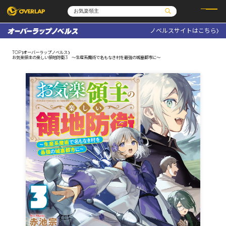
ノベルスサイトはこちら
コミック
ライトノベル
コミックガルド
文庫
TOP
オーバーラップノベルス
コミッククリエ
ノベルス
お気楽領主の楽しい領地防衛 3 ～生産系魔術で名もなき村を最強の城塞都市に～
LiQulle
ノベルスf
ラブパルフェ
ロサージュノベルス
その他
通販・NEWS
コミックエッセイ
OVERLAP STORE
ポケットモンスター
オーバーラップ広報室
アニメ
ゲーム
企業
会社概要
オーバーラップ文庫
採用情報
アクセス
オーバーラップホールディングス
お問い合わせはこちら
オーバーラップノベルス
オーバーラップノベルスf