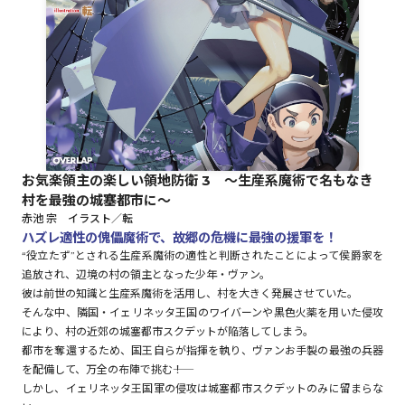
ロサージュノベルス
コミックガルド
お気楽領主の楽しい領地防衛 3 ～生産系魔術で名もなき
村を最強の城塞都市に～
コミッククリエ
赤池 宗 イラスト／転
ハズレ適性の傀儡魔術で、故郷の危機に最強の援軍を！
“役立たず”とされる生産系魔術の適性と判断されたことによって侯爵家を
追放され、辺境の村の領主となった少年・ヴァン。
リキューレ
彼は前世の知識と生産系魔術を活用し、村を大きく発展させていた。
そんな中、隣国・イェリネッタ王国のワイバーンや黒色火薬を用いた侵攻
により、村の近郊の城塞都市スクデットが陥落してしまう。
都市を奪還するため、国王自らが指揮を執り、ヴァンお手製の最強の兵器
を配備して、万全の布陣で挑む――！
コミックパルフェ
しかし、イェリネッタ王国軍の侵攻は城塞都市スクデットのみに留まらな