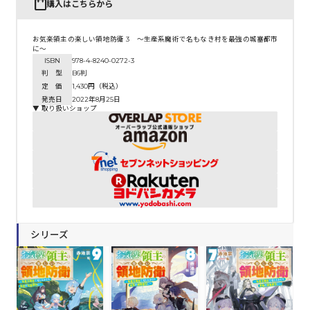
購入はこちらから
お気楽領主の楽しい領地防衛 3 ～生産系魔術で名もなき村を最強の城塞都市
に～
ISBN
978-4-8240-0272-3
判 型
B6判
定 価
1,430円（税込）
発売日
2022年8月25日
▼ 取り扱いショップ
シリーズ