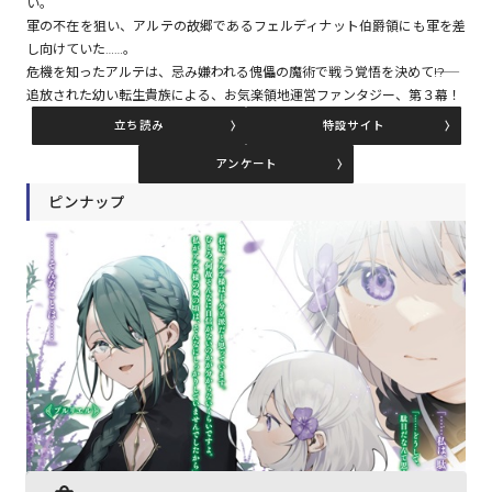
い。
軍の不在を狙い、アルテの故郷であるフェルディナット伯爵領にも軍を差
し向けていた……。
コミックエッセイ
危機を知ったアルテは、忌み嫌われる傀儡の魔術で戦う覚悟を決めて――!?
追放された幼い転生貴族による、お気楽領地運営ファンタジー、第３幕！
閉じる
立ち読み
特設サイト
アンケート
ピンナップ