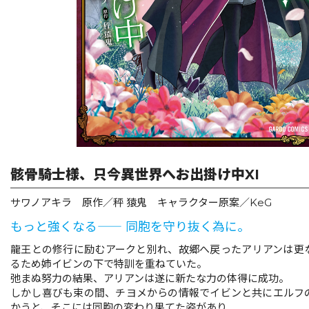
リキューレ
コミックパルフェ
コミックエッセイ
閉じる
骸骨騎士様、只今異世界へお出掛け中XI
サワノアキラ 原作／秤 猿鬼 キャラクター原案／KeG
もっと強くなる―― 同胞を守り抜く為に。
龍王との修行に励むアークと別れ、故郷へ戻ったアリアンは更
るため姉イビンの下で特訓を重ねていた。
弛まぬ努力の結果、アリアンは遂に新たな力の体得に成功。
しかし喜びも束の間、チヨメからの情報でイビンと共にエルフ
かうと、そこには同胞の変わり果てた姿があり……