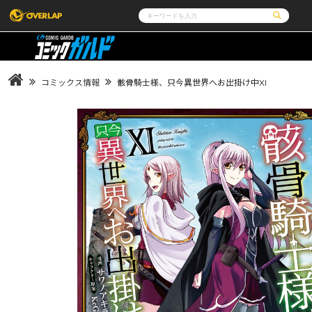
コミック
ライトノベル
コミックガルド
文庫
コミッククリエ
ノベルス
コミックス情報
骸骨騎士様、只今異世界へお出掛け中XI
LiQulle
ノベルスf
ラブパルフェ
ロサージュノベルス
その他
通販・NEWS
コミックエッセイ
OVERLAP STORE
ポケットモンスター
オーバーラップ広報室
アニメ
ゲーム
企業
会社概要
オーバーラップ文庫
オーバーラップノベルス
採用情報
アクセス
オーバーラップホールディングス
お問い合わせは
オーバーラップノベルスf
ロサージュノベルス
コミックガルド
コミッククリエ