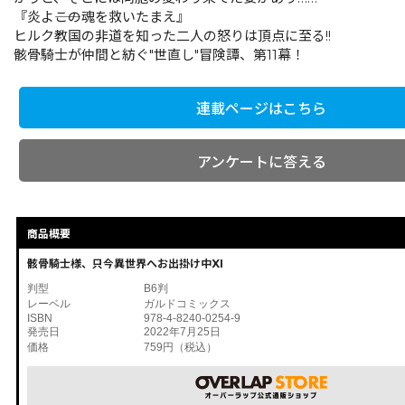
『炎よ――この魂を救いたまえ』
ヒルク教国の非道を知った二人の怒りは頂点に至る!!
骸骨騎士が仲間と紡ぐ"世直し"冒険譚、第11幕！
連載ページはこちら
アンケートに答える
商品概要
骸骨騎士様、只今異世界へお出掛け中XI
判型
B6判
レーベル
ガルドコミックス
ISBN
978-4-8240-0254-9
発売日
2022年7月25日
価格
759円（税込）