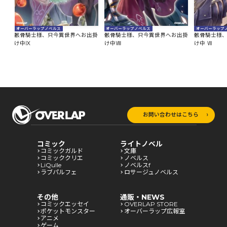
オーバーラップノベルス
オーバーラップノベルス
オーバーラップ
出掛
骸骨騎士様、只今異世界へお出掛
骸骨騎士様、只今異世界へお出掛
骸骨騎士様
け中Ⅸ
け中Ⅷ
け中 Ⅶ
お問い合わせはこちら
コミック
ライトノベル
コミックガルド
文庫
コミッククリエ
ノベルス
LiQulle
ノベルスf
ラブパルフェ
ロサージュノベルス
その他
通販・NEWS
コミックエッセイ
OVERLAP STORE
ポケットモンスター
オーバーラップ広報室
アニメ
ゲーム